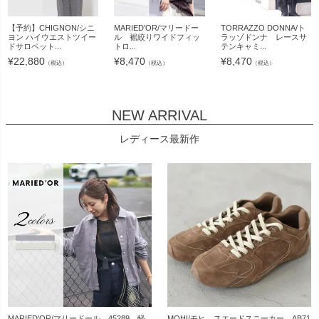
【予約】CHIGNON/シニ
MARIED'OR/マリードー
TORRAZZO DONNA/ト
ヨン ハイウエストツイー
ル 裾絞りワイドフィッ
ラッゾドンナ レースサ
ドサロペット...
トロ...
テンキャミ...
¥
22,880
¥
8,470
¥
8,470
（税込）
（税込）
（税込）
NEW ARRIVAL
レディース最新作
MARIED'OR/マリードール 45289 軽
MOHI/モヒ スエードスニーカー AB71