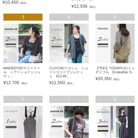
¥
10,450
（税込）
¥
12,936
（税込）
3
4
5
MARIED'OR/マリードー
CLOCHE/クロシェ ショ
【予約】TODAYFUL/トゥ
ル シアーショートジャ
ートスリーブジャケッ
デイフル Ecoleather S...
ケッ...
ト 612-85...
¥
20,350
（税込）
¥
12,705
¥
11,550
（税込）
（税込）
6
7
8