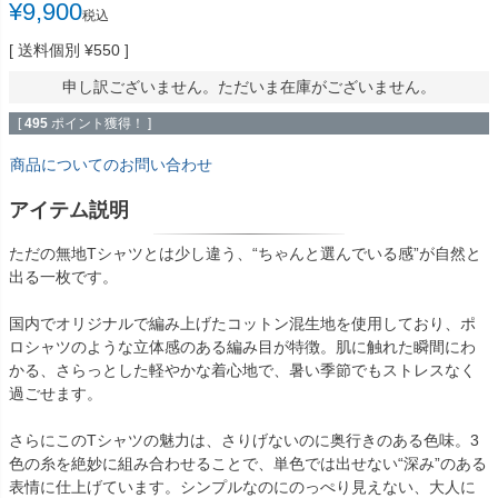
¥
9,900
税込
送料個別
¥
550
申し訳ございません。ただいま在庫がございません。
[
495
ポイント獲得！ ]
商品についてのお問い合わせ
アイテム説明
ただの無地Tシャツとは少し違う、“ちゃんと選んでいる感”が自然と
出る一枚です。
国内でオリジナルで編み上げたコットン混生地を使用しており、ポ
ロシャツのような立体感のある編み目が特徴。肌に触れた瞬間にわ
かる、さらっとした軽やかな着心地で、暑い季節でもストレスなく
過ごせます。
さらにこのTシャツの魅力は、さりげないのに奥行きのある色味。3
色の糸を絶妙に組み合わせることで、単色では出せない“深み”のある
表情に仕上げています。シンプルなのにのっぺり見えない、大人に