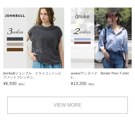
jhonbull/ジョンブル ドライコットンピ
anuke/アンヌーク Border Poro T-shirt
グメントフレンチニ...
s...
¥
6,930
¥
13,200
（税込）
（税込）
VIEW MORE