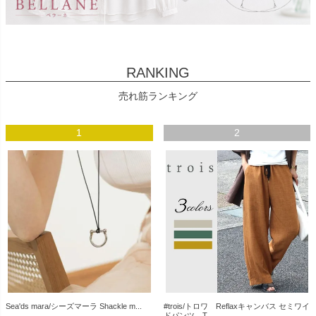
RANKING
売れ筋ランキング
1
2
Sea'ds mara/シーズマーラ Shackle m...
#trois/トロワ Reflaxキャンバス セミワイ
ドパンツ T...