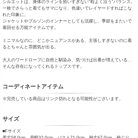
シルエットは、身体のラインを拾いすぎない“程よく沿う”バランス。
一枚でさらっと着てもサマになり、色違いでレイヤードすればこな
れた印象に。
ジャケットやブルゾンのインナーとしても活躍し、季節をまたいで
着回せる万能アイテムです。
ミニマルなのに、どこかニュアンスがある、主張しすぎないのに着
るとちゃんと雰囲気が出る。
大人のワードローブに自然と馴染み、気づけば出番が増えている…
そんな存在になってくれるトップスです。
コーディネートアイテム
※完売している商品はリンク切れとなる可能性がございます。
サイズ
■Fサイズ
着丈58,0cm 肩幅32,0cm バスト71,0cm 袖丈67,0cm 袖ぐり