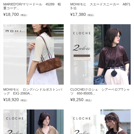
MARIED'OR/マリードール 45289 軽
MOHI/モヒ スエードスニーカー AB71
量コーデ...
3-11
¥
18,700
¥
17,380
（税込）
（税込）
MOHI/モヒ ロングハンドルボストンバ
CLOCHE/クロシェ シアーベロアTシャ
ッグ EX1-2060A...
ツ 650-85005...
¥
18,920
¥
8,250
（税込）
（税込）