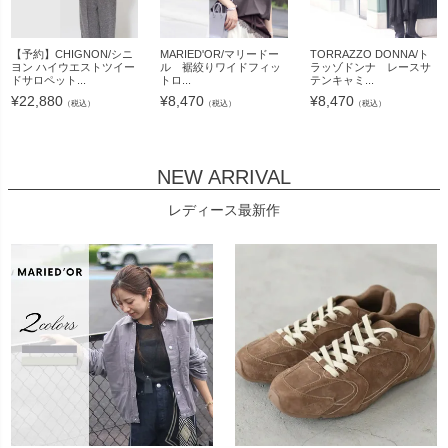
【予約】CHIGNON/シニ
MARIED'OR/マリードー
TORRAZZO DONNA/ト
ヨン ハイウエストツイー
ル 裾絞りワイドフィッ
ラッゾドンナ レースサ
ドサロペット...
トロ...
テンキャミ...
¥
22,880
¥
8,470
¥
8,470
（税込）
（税込）
（税込）
NEW ARRIVAL
レディース最新作