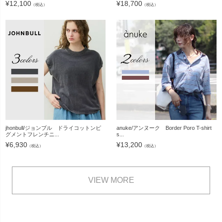
¥
12,100
¥
18,700
（税込）
（税込）
jhonbull/ジョンブル ドライコットンピ
anuke/アンヌーク Border Poro T-shirt
グメントフレンチニ...
s...
¥
6,930
¥
13,200
（税込）
（税込）
VIEW MORE