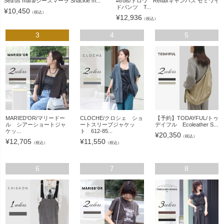
Sea'ds mara/シーズマーラ Shackle m...
#trois/トロワ Reflaxキャンバス セミワイ
ドパンツ T...
¥
10,450
（税込）
¥
12,936
（税込）
3
4
5
MARIED'OR/マリードー
CLOCHE/クロシェ ショ
【予約】TODAYFUL/トゥ
ル シアーショートジャ
ートスリーブジャケッ
デイフル Ecoleather S...
ケッ...
ト 612-85...
¥
20,350
（税込）
¥
12,705
¥
11,550
（税込）
（税込）
6
7
8