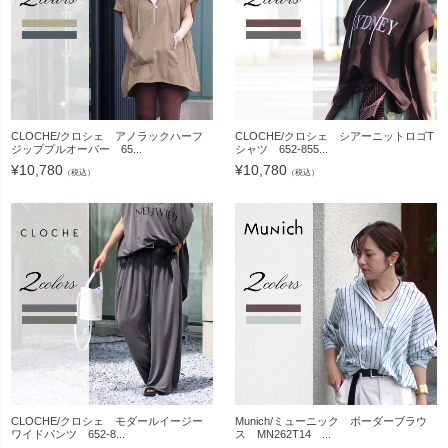
CLOCHE/クロシェ アノラックハーフ
CLOCHE/クロシェ シアーニットロゴT
ジッププルオーバー 65...
シャツ 652-855...
¥
10,780
¥
10,780
（税込）
（税込）
CLOCHE/クロシェ モダールイージー
Munich/ミューニック ボーダーブラウ
ワイドパンツ 652-8...
ス MN262T14 ...