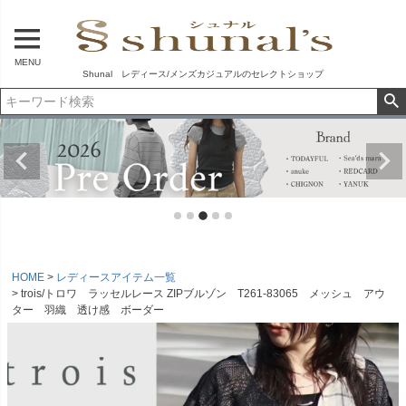
MENU
Shunal レディース/メンズカジュアルのセレクトショップ
HOME
レディースアイテム一覧
trois/トロワ ラッセルレース ZIPブルゾン T261-83065 メッシュ アウ
ター 羽織 透け感 ボーダー