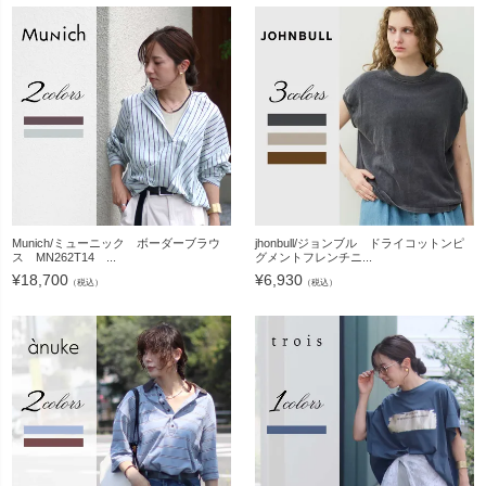
Munich/ミューニック ボーダーブラウ
jhonbull/ジョンブル ドライコットンピ
ス MN262T14 ...
グメントフレンチニ...
¥
18,700
¥
6,930
（税込）
（税込）