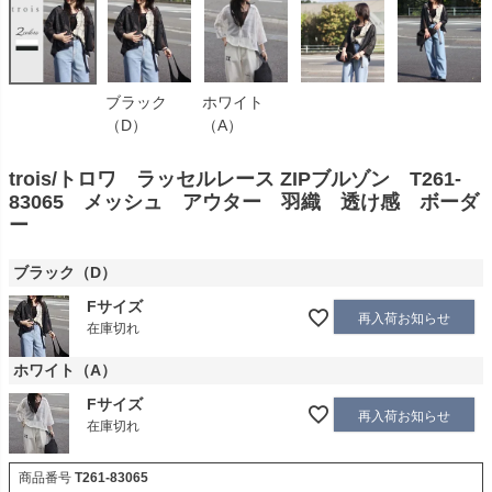
ブラック
ホワイト
（D）
（A）
trois/トロワ ラッセルレース ZIPブルゾン T261-
83065 メッシュ アウター 羽織 透け感 ボーダ
ー
ブラック（D）
Fサイズ
再入荷お知らせ
在庫切れ
ホワイト（A）
Fサイズ
再入荷お知らせ
在庫切れ
商品番号
T261-83065