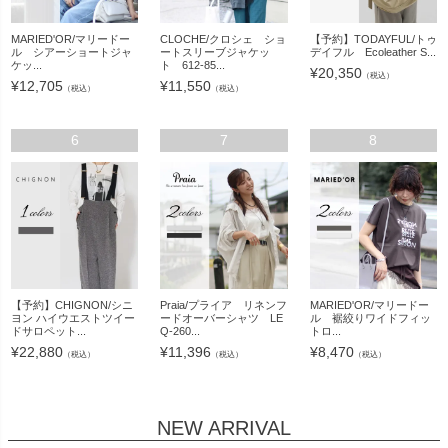
MARIED'OR/マリードー
CLOCHE/クロシェ ショ
【予約】TODAYFUL/トゥ
ル シアーショートジャ
ートスリーブジャケッ
デイフル Ecoleather S...
ケッ...
ト 612-85...
¥
20,350
（税込）
¥
12,705
¥
11,550
（税込）
（税込）
6
7
8
【予約】CHIGNON/シニ
Praia/プライア リネンフ
MARIED'OR/マリードー
ヨン ハイウエストツイー
ードオーバーシャツ LE
ル 裾絞りワイドフィッ
ドサロペット...
Q-260...
トロ...
¥
22,880
¥
11,396
¥
8,470
（税込）
（税込）
（税込）
NEW ARRIVAL