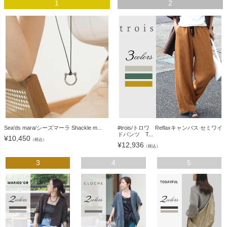
1
2
Sea'ds mara/シーズマーラ Shackle m...
#trois/トロワ Reflaxキャンバス セミワイ
ドパンツ T...
¥
10,450
（税込）
¥
12,936
（税込）
3
4
5