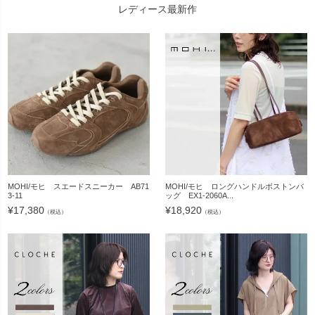
レディース最新作
MOHI/モヒ スエードスニーカー AB71
MOHI/モヒ ロングハンドルボストンバ
3-11
ッグ EX1-2060A...
¥
17,380
¥
18,920
（税込）
（税込）