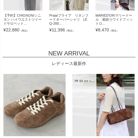
【予約】CHIGNON/シニ
Praia/プライア リネンフ
MARIED'OR/マリードー
ヨン ハイウエストツイー
ードオーバーシャツ LE
ル 裾絞りワイドフィッ
ドサロペット...
Q-260...
トロ...
¥
22,880
¥
11,396
¥
8,470
（税込）
（税込）
（税込）
NEW ARRIVAL
レディース最新作