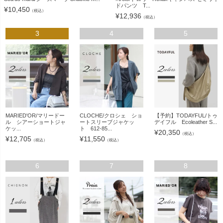
ドパンツ T...
¥
10,450
（税込）
¥
12,936
（税込）
3
4
5
MARIED'OR/マリードー
CLOCHE/クロシェ ショ
【予約】TODAYFUL/トゥ
ル シアーショートジャ
ートスリーブジャケッ
デイフル Ecoleather S...
ケッ...
ト 612-85...
¥
20,350
（税込）
¥
12,705
¥
11,550
（税込）
（税込）
6
7
8