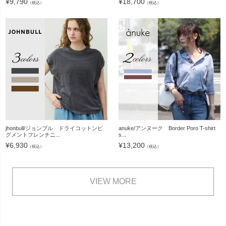
¥
9,790
¥
18,700
（税込）
（税込）
jhonbull/ジョンブル ドライコットンピ
anuke/アンヌーク Border Poro T-shirt
グメントフレンチニ...
s...
¥
6,930
¥
13,200
（税込）
（税込）
VIEW MORE