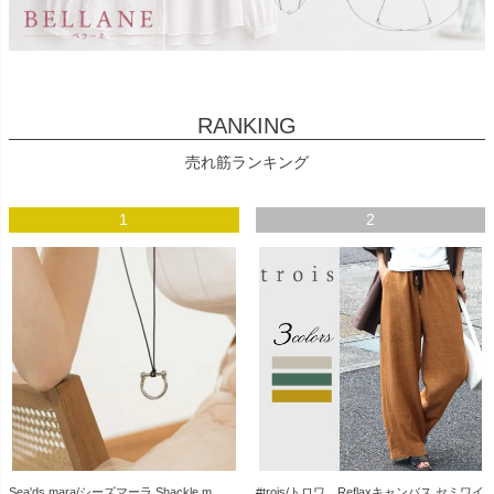
RANKING
売れ筋ランキング
1
2
Sea'ds mara/シーズマーラ Shackle m...
#trois/トロワ Reflaxキャンバス セミワイ