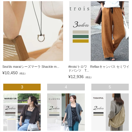
Sea'ds mara/シーズマーラ Shackle m...
#trois/トロワ Reflaxキャンバス セミワイ
ドパンツ T...
¥
10,450
（税込）
¥
12,936
（税込）
3
4
5