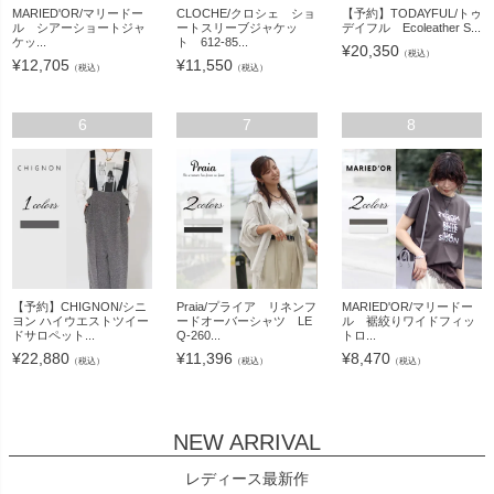
MARIED'OR/マリードー
CLOCHE/クロシェ ショ
【予約】TODAYFUL/トゥ
ル シアーショートジャ
ートスリーブジャケッ
デイフル Ecoleather S...
ケッ...
ト 612-85...
¥
20,350
（税込）
¥
12,705
¥
11,550
（税込）
（税込）
6
7
8
【予約】CHIGNON/シニ
Praia/プライア リネンフ
MARIED'OR/マリードー
ヨン ハイウエストツイー
ードオーバーシャツ LE
ル 裾絞りワイドフィッ
ドサロペット...
Q-260...
トロ...
¥
22,880
¥
11,396
¥
8,470
（税込）
（税込）
（税込）
NEW ARRIVAL
レディース最新作