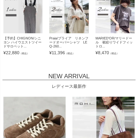
【予約】CHIGNON/シニ
Praia/プライア リネンフ
MARIED'OR/マリードー
ヨン ハイウエストツイー
ードオーバーシャツ LE
ル 裾絞りワイドフィッ
ドサロペット...
Q-260...
トロ...
¥
22,880
¥
11,396
¥
8,470
（税込）
（税込）
（税込）
NEW ARRIVAL
レディース最新作