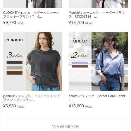
CLOCHE/クロシェ モダールジャージ
Munich/ミューニック ボーダーブラウ
フロッキープリントT 6...
ス MN262T14 ...
¥
9,790
¥
18,700
（税込）
（税込）
jhonbull/ジョンブル ドライコットンピ
anuke/アンヌーク Border Poro T-shirt
グメントフレンチニ...
s...
¥
6,930
¥
13,200
（税込）
（税込）
VIEW MORE