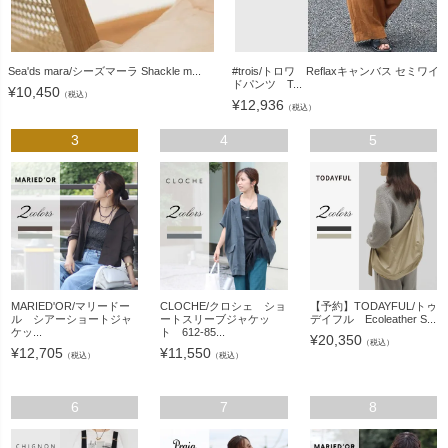
Sea'ds mara/シーズマーラ Shackle m...
#trois/トロワ Reflaxキャンバス セミワイ
ドパンツ T...
¥
10,450
（税込）
¥
12,936
（税込）
3
4
5
MARIED'OR/マリードー
CLOCHE/クロシェ ショ
【予約】TODAYFUL/トゥ
ル シアーショートジャ
ートスリーブジャケッ
デイフル Ecoleather S...
ケッ...
ト 612-85...
¥
20,350
（税込）
¥
12,705
¥
11,550
（税込）
（税込）
6
7
8