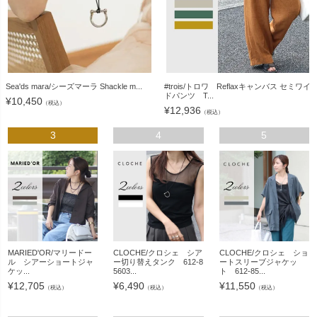
Sea'ds mara/シーズマーラ Shackle m...
#trois/トロワ Reflaxキャンバス セミワイ
ドパンツ T...
¥
10,450
（税込）
¥
12,936
（税込）
3
4
5
MARIED'OR/マリードー
CLOCHE/クロシェ シア
CLOCHE/クロシェ ショ
ル シアーショートジャ
ー切り替えタンク 612-8
ートスリーブジャケッ
ケッ...
5603...
ト 612-85...
¥
12,705
¥
6,490
¥
11,550
（税込）
（税込）
（税込）