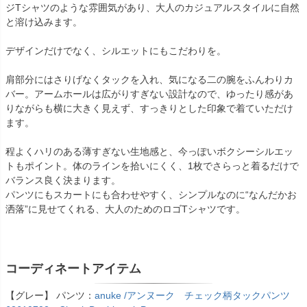
ジTシャツのような雰囲気があり、大人のカジュアルスタイルに自然
と溶け込みます。
デザインだけでなく、シルエットにもこだわりを。
肩部分にはさりげなくタックを入れ、気になる二の腕をふんわりカ
バー。アームホールは広がりすぎない設計なので、ゆったり感があ
りながらも横に大きく見えず、すっきりとした印象で着ていただけ
ます。
程よくハリのある薄すぎない生地感と、今っぽいボクシーシルエッ
トもポイント。体のラインを拾いにくく、1枚でさらっと着るだけで
バランス良く決まります。
パンツにもスカートにも合わせやすく、シンプルなのに“なんだかお
洒落”に見せてくれる、大人のためのロゴTシャツです。
コーディネートアイテム
【グレー】 パンツ：
anuke /アンヌーク チェック柄タックパンツ