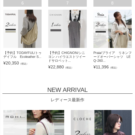
6
7
8
【予約】TODAYFUL/トゥ
【予約】CHIGNON/シニ
Praia/プライア リネンフ
デイフル Ecoleather S...
ヨン ハイウエストツイー
ードオーバーシャツ LE
ドサロペット...
Q-260...
¥
20,350
（税込）
¥
22,880
¥
11,396
（税込）
（税込）
NEW ARRIVAL
レディース最新作