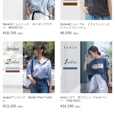
Munich/ミューニック ボーダーブラウ
jhonbull/ジョンブル ドライコットンピ
ス MN262T14 ...
グメントフレンチニ...
¥
18,700
¥
6,930
（税込）
（税込）
anuke/アンヌーク Border Poro T-shirt
trois/トロワ 箔プリント プルオーバ
s...
ー T266-8203...
¥
13,200
¥
16,280
（税込）
（税込）