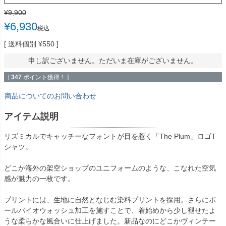
¥
9,900
¥
6,930
税込
送料個別
¥
550
申し訳ございません。ただいま在庫がございません。
[
347
ポイント獲得！ ]
商品についてのお問い合わせ
アイテム説明
リズミカルでキャッチーなフォントが目を惹く「The Plum」ロゴT
シャツ。
どこか海外の架空ショップのユニフォームのような、こなれた空気
感が魅力の一枚です。
プリントには、生地に自然となじむ染料プリントを採用。さらにボ
ールバイオウォッシュ加工を施すことで、着始めから少し褪せたよ
うな柔らかな風合いに仕上げました。新品なのにどこかヴィンテー