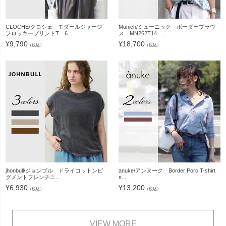
CLOCHE/クロシェ モダールジャージ
Munich/ミューニック ボーダーブラウ
フロッキープリントT 6...
ス MN262T14 ...
¥
9,790
¥
18,700
（税込）
（税込）
jhonbull/ジョンブル ドライコットンピ
anuke/アンヌーク Border Poro T-shirt
グメントフレンチニ...
s...
¥
6,930
¥
13,200
（税込）
（税込）
VIEW MORE