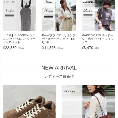
【予約】CHIGNON/シニ
Praia/プライア リネンフ
MARIED'OR/マリードー
ヨン ハイウエストツイー
ードオーバーシャツ LE
ル 裾絞りワイドフィッ
ドサロペット...
Q-260...
トロ...
¥
22,880
¥
11,396
¥
8,470
（税込）
（税込）
（税込）
NEW ARRIVAL
レディース最新作