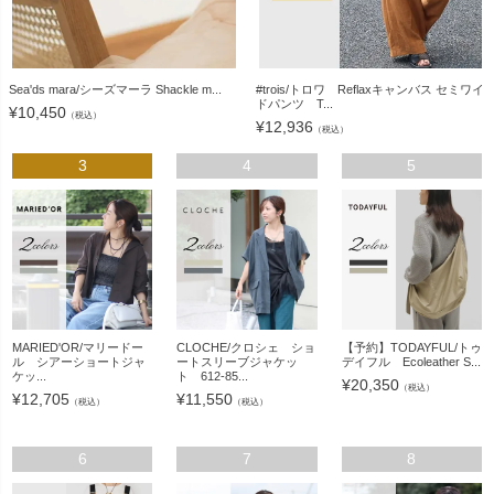
Sea'ds mara/シーズマーラ Shackle m...
#trois/トロワ Reflaxキャンバス セミワイ
ドパンツ T...
¥
10,450
（税込）
¥
12,936
（税込）
3
4
5
MARIED'OR/マリードー
CLOCHE/クロシェ ショ
【予約】TODAYFUL/トゥ
ル シアーショートジャ
ートスリーブジャケッ
デイフル Ecoleather S...
ケッ...
ト 612-85...
¥
20,350
（税込）
¥
12,705
¥
11,550
（税込）
（税込）
6
7
8