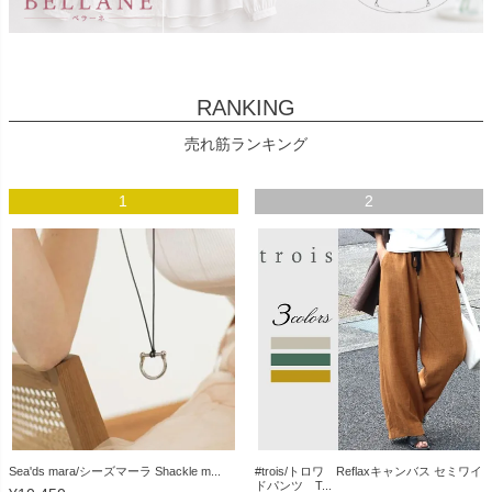
RANKING
売れ筋ランキング
1
2
Sea'ds mara/シーズマーラ Shackle m...
#trois/トロワ Reflaxキャンバス セミワイ
ドパンツ T...