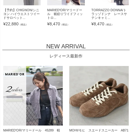
【予約】CHIGNON/シニ
MARIED'OR/マリードー
TORRAZZO DONNA/ト
ヨン ハイウエストツイー
ル 裾絞りワイドフィッ
ラッゾドンナ レースサ
ドサロペット...
トロ...
テンキャミ...
¥
22,880
¥
8,470
¥
8,470
（税込）
（税込）
（税込）
NEW ARRIVAL
レディース最新作
MARIED'OR/マリードール 45289 軽
MOHI/モヒ スエードスニーカー AB71