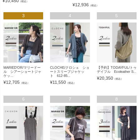
¥
10,450
（税込）
¥
12,936
（税込）
3
4
5
MARIED'OR/マリードー
CLOCHE/クロシェ ショ
【予約】TODAYFUL/トゥ
ル シアーショートジャ
ートスリーブジャケッ
デイフル Ecoleather S...
ケッ...
ト 612-85...
¥
20,350
（税込）
¥
12,705
¥
11,550
（税込）
（税込）
6
7
8