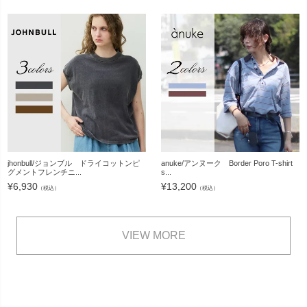
jhonbull/ジョンブル ドライコットンピ
anuke/アンヌーク Border Poro T-shirt
グメントフレンチニ...
s...
¥
6,930
¥
13,200
（税込）
（税込）
VIEW MORE