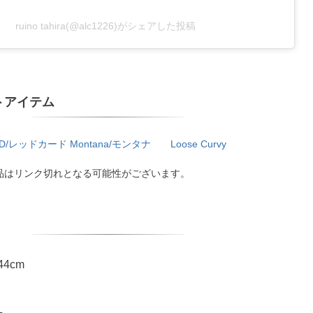
ruino tahira(@alc1226)がシェアした投稿
トアイテム
RD/レッドカード Montana/モンタナ Loose Curvy
品はリンク切れとなる可能性がございます。
44cm