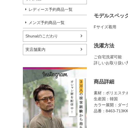
レディース予約商品一覧
モデルスペッ
メンズ予約商品一覧
Fサイズ着用
Shunalのこだわり
洗濯方法
実店舗案内
ご自宅洗濯可能
詳しいお取り扱い
商品詳細
素材：ポリエステル
生産国：韓国
カラー展開：ダー
品番：8463-713K