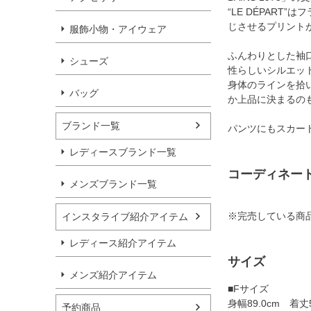
“LE DÉPAR
じさせるプリント
服飾小物・アイウェア
ふんわりとした袖
シューズ
性らしいシルエッ
身体のラインを拾
バッグ
か上品に決まるの
ブランド一覧
パンツにもスカー
レディースブランド一覧
コーディネー
メンズブランド一覧
※完売している商
インスタライブ紹介アイテム
レディース紹介アイテム
サイズ
メンズ紹介アイテム
■Fサイズ
身幅89.0cm 着丈58
予約商品