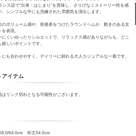
T”はフランス語で“出発・はじまり”を意味し、さりげなくストーリー性を感
が、シンプルな中にも洗練された雰囲気を演出します。
口のボリューム感や、前後差をつけたラウンドヘムが、動きのある女
トを表現。
いにくいゆったりシルエットで、リラックス感がありながらも、どこ
も嬉しいポイントです。
トにも合わせやすく、デイリーに頼れる大人カジュアルな一着です。
トアイテム
品はリンク切れとなる可能性がございます。
.0/64.0cm 裄丈54.0cm