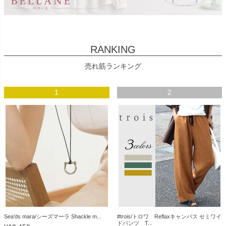
RANKING
売れ筋ランキング
1
2
Sea'ds mara/シーズマーラ Shackle m...
#trois/トロワ Reflaxキャンバス セミワイ
ドパンツ T...