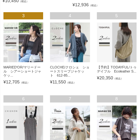
¥
10,450
（税込）
¥
12,936
（税込）
3
4
5
MARIED'OR/マリードー
CLOCHE/クロシェ ショ
【予約】TODAYFUL/トゥ
ル シアーショートジャ
ートスリーブジャケッ
デイフル Ecoleather S...
ケッ...
ト 612-85...
¥
20,350
（税込）
¥
12,705
¥
11,550
（税込）
（税込）
6
7
8