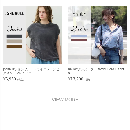
jhonbull/ジョンブル ドライコットンピ
anuke/アンヌーク Border Poro T-shirt
グメントフレンチニ...
s...
¥
6,930
¥
13,200
（税込）
（税込）
VIEW MORE