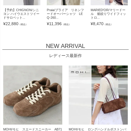
【予約】CHIGNON/シニ
Praia/プライア リネンフ
MARIED'OR/マリードー
ヨン ハイウエストツイー
ードオーバーシャツ LE
ル 裾絞りワイドフィッ
ドサロペット...
Q-260...
トロ...
¥
22,880
¥
11,396
¥
8,470
（税込）
（税込）
（税込）
NEW ARRIVAL
レディース最新作
MOHI/モヒ スエードスニーカー AB71
MOHI/モヒ ロングハンドルボストンバ