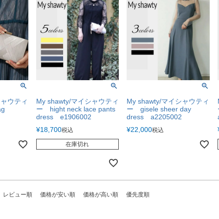
イシャウティ
My shawty/マイシャウティ
My shawty/マイシャウティ
bag
ー hight neck lace pants
ー gisele sheer day
dress e1906002
dress a2205002
¥
18,700
¥
22,000
税込
税込
在庫切れ
レビュー順
価格が安い順
価格が高い順
優先度順