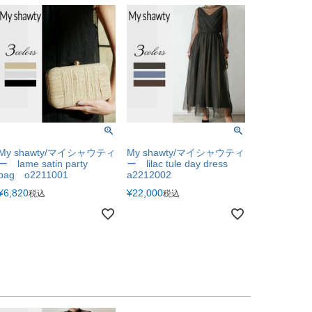
My shawty/マイシャウティ
My shawty/マイシャウティ
ー lame satin party
ー lilac tule day dress
bag o2211001
a2212002
¥
6,820
¥
22,000
税込
税込