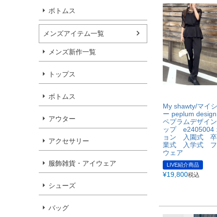
ボトムス
メンズアイテム一覧
メンズ新作一覧
トップス
ボトムス
My shawty/マ
ー peplum design 
アウター
ペプラムデザイン
ップ e240500
ョン 入園式 卒
アクセサリー
業式 入学式 フ
ウェア
服飾雑貨・アイウェア
LIVE紹介商品
¥
19,800
税込
シューズ
バッグ