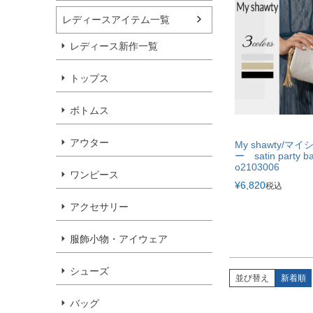
レディースアイテム一覧
レディース新作一覧
トップス
ボトムス
アウター
My shawty/マ
ー satin party 
o2103006
ワンピース
¥
6,820
税込
アクセサリー
服飾小物・アイウェア
シューズ
並び替え
新着順
バッグ