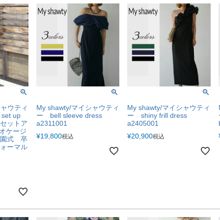
イシャウティ
My shawty/マイシャウティ
My shawty/マイシャウティ
set up
ー bell sleeve dress
ー shiny frill dress
セットア
a2311001
a2405001
4 オケージ
¥
19,800
¥
20,900
税込
税込
園式 卒
ォーマル