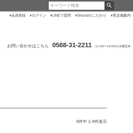
会員登録
ログイン
LINEで質問
Shunalのこだわり
実店舗案内
0568-31-2211
お問い合わせはこちら
（11:00〜19:00)※水曜定休
9
件中
1
-
9
件表示