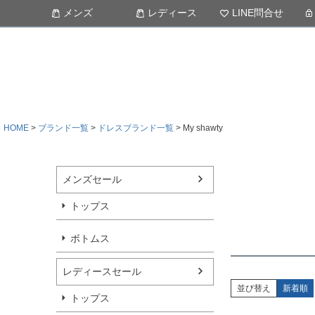
メンズ
レディース
LINE問合せ
HOME
ブランド一覧
ドレスブランド一覧
My shawty
メンズセール
トップス
ボトムス
レディースセール
並び替え
新着順
トップス