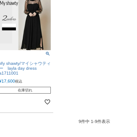
My shawty/マイシャウティ
ー layla day dress
a1711001
¥
17,600
税込
在庫切れ
9
件中
1
-
9
件表示