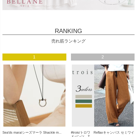
RANKING
売れ筋ランキング
1
2
Sea'ds mara/シーズマーラ Shackle m...
#trois/トロワ Reflaxキャンバス セミワイ
ドパンツ T...