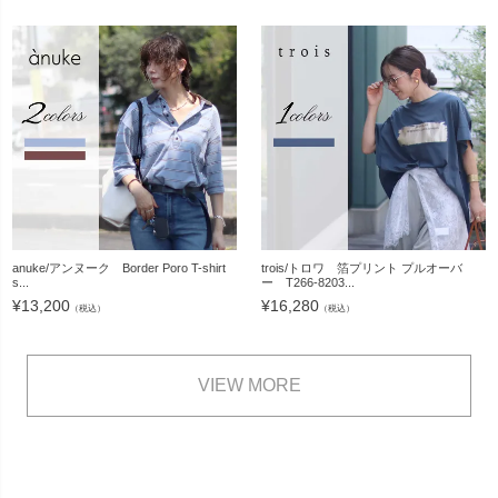
anuke/アンヌーク Border Poro T-shirt
trois/トロワ 箔プリント プルオーバ
s...
ー T266-8203...
¥
13,200
¥
16,280
（税込）
（税込）
VIEW MORE