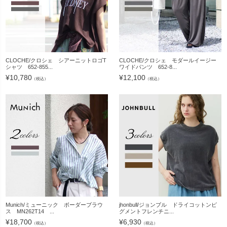
CLOCHE/クロシェ シアーニットロゴT
CLOCHE/クロシェ モダールイージー
シャツ 652-855...
ワイドパンツ 652-8...
¥
10,780
¥
12,100
（税込）
（税込）
Munich/ミューニック ボーダーブラウ
jhonbull/ジョンブル ドライコットンピ
ス MN262T14 ...
グメントフレンチニ...
¥
18,700
¥
6,930
（税込）
（税込）