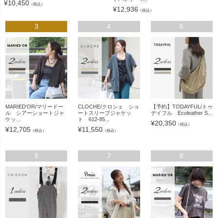
¥
10,450
（税込）
¥
12,936
（税込）
3
4
5
MARIED'OR/マリードー
CLOCHE/クロシェ ショ
【予約】TODAYFUL/トゥ
ル シアーショートジャ
ートスリーブジャケッ
デイフル Ecoleather S...
ケッ...
ト 612-85...
¥
20,350
（税込）
¥
12,705
¥
11,550
（税込）
（税込）
6
7
8