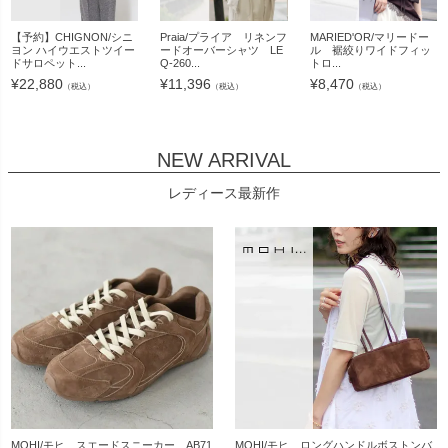
【予約】CHIGNON/シニ
Praia/プライア リネンフ
MARIED'OR/マリードー
ヨン ハイウエストツイー
ードオーバーシャツ LE
ル 裾絞りワイドフィッ
ドサロペット...
Q-260...
トロ...
¥
22,880
¥
11,396
¥
8,470
（税込）
（税込）
（税込）
NEW ARRIVAL
レディース最新作
MOHI/モヒ スエードスニーカー AB71
MOHI/モヒ ロングハンドルボストンバ