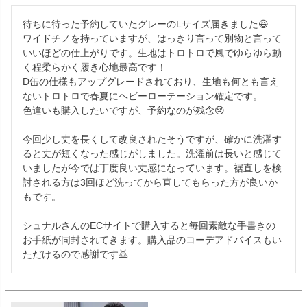
待ちに待った予約していたグレーのLサイズ届きました😆

ワイドチノを持っていますが、はっきり言って別物と言って
いいほどの仕上がりです。生地はトロトロで風でゆらゆら動
く程柔らかく履き心地最高です！

D缶の仕様もアップグレードされており、生地も何とも言え
ないトロトロで春夏にヘビーローテーション確定です。

色違いも購入したいですが、予約なのが残念😢

今回少し丈を長くして改良されたそうですが、確かに洗濯す
ると丈が短くなった感じがしました。洗濯前は長いと感じて
いましたが今では丁度良い丈感になっています。裾直しを検
討される方は3回ほど洗ってから直してもらった方が良いか
もです。

シュナルさんのECサイトで購入すると毎回素敵な手書きの
お手紙が同封されてきます。購入品のコーデアドバイスもい
ただけるので感謝です🙇