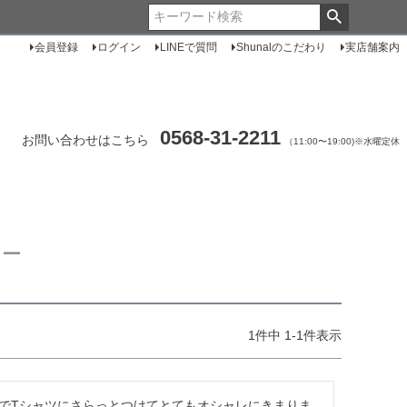
会員登録
ログイン
LINEで質問
Shunalのこだわり
実店舗案内
0568-31-2211
お問い合わせはこちら
（11:00〜19:00)※水曜定休
ュー
1
件中
1
-
1
件表示
でTシャツにさらっとつけてとてもオシャレにきまりま