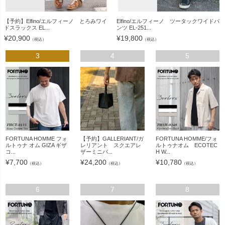
【予約】Elfino/エルフィーノ とろみワイ
Elfino/エルフィーノ ツータックワイドパ
ドスラックス EL...
ンツ EL-251...
¥
20,900
¥
19,800
（税込）
（税込）
3
4
5
FORTUNA HOMME フォ
【予約】GALLERIANT/ガ
FORTUNA HOMME/フォ
ルトゥナ オム GIZA ギザ
レリアント スクエアレ
ルトゥナオム ECOTEC
コ...
ザーミニバ...
H W...
¥
7,700
¥
24,200
¥
10,780
（税込）
（税込）
（税込）
6
7
8