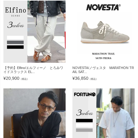
【予約】Elfino/エルフィーノ とろみワ
NOVESTA/ノヴェスタ MARATHON TR
イドスラックス EL...
AIL SAT...
¥
20,900
¥
36,850
（税込）
（税込）