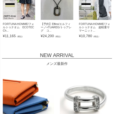
FORTUNA HOMME/フォ
【予約】Elfino/エルフィ
FORTUNA HOMME/フォ
ルトゥナオム ECOTEC
ーノ×TUAREG/トゥアレ
ルトゥナオム 超軽量サ
Ch...
グ コ...
マーニット...
¥
11,165
¥
24,200
¥
10,780
（税込）
（税込）
（税込）
NEW ARRIVAL
メンズ最新作