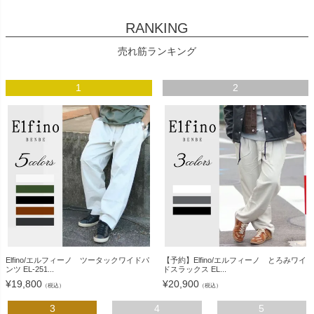
RANKING
売れ筋ランキング
1
2
Elfino/エルフィーノ ツータックワイドパ
【予約】Elfino/エルフィーノ とろみワイ
ンツ EL-251...
ドスラックス EL...
¥
19,800
¥
20,900
（税込）
（税込）
3
4
5