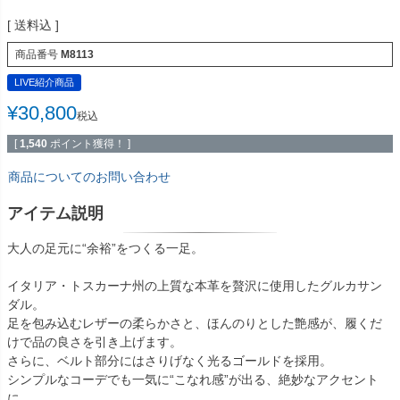
送料込
商品番号
M8113
LIVE紹介商品
¥
30,800
税込
[
1,540
ポイント獲得！ ]
商品についてのお問い合わせ
アイテム説明
大人の足元に“余裕”をつくる一足。
イタリア・トスカーナ州の上質な本革を贅沢に使用したグルカサン
ダル。
足を包み込むレザーの柔らかさと、ほんのりとした艶感が、履くだ
けで品の良さを引き上げます。
さらに、ベルト部分にはさりげなく光るゴールドを採用。
シンプルなコーデでも一気に“こなれ感”が出る、絶妙なアクセント
に。