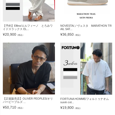
【予約】Elfino/エルフィーノ とろみワ
NOVESTA/ノヴェスタ MARATHON TR
イドスラックス EL...
AIL SAT...
¥
20,900
¥
36,850
（税込）
（税込）
【正規販売店】OLIVER PEOPLES/オリ
FORTUNA HOMME/フォルトゥナオム
バーピープルズ ...
suvin cot...
¥
50,710
¥
19,800
（税込）
（税込）