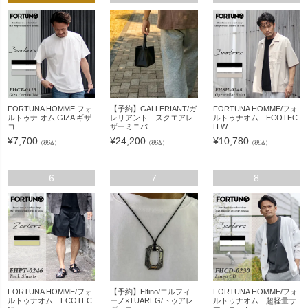
FORTUNA HOMME フォ
【予約】GALLERIANT/ガ
FORTUNA HOMME/フォ
ルトゥナ オム GIZA ギザ
レリアント スクエアレ
ルトゥナオム ECOTEC
コ...
ザーミニバ...
H W...
¥
7,700
¥
24,200
¥
10,780
（税込）
（税込）
（税込）
6
7
8
FORTUNA HOMME/フォ
【予約】Elfino/エルフィ
FORTUNA HOMME/フォ
ルトゥナオム ECOTEC
ーノ×TUAREG/トゥアレ
ルトゥナオム 超軽量サ