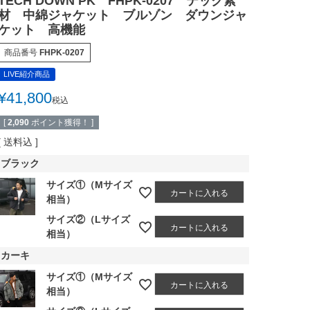
TECH DOWN PK FHPK-0207 テック素
材 中綿ジャケット ブルゾン ダウンジャ
ケット 高機能
商品番号
FHPK-0207
LIVE紹介商品
¥
41,800
税込
[
2,090
ポイント獲得！ ]
送料込
ブラック
サイズ①（Mサイズ
カートに入れる
相当）
サイズ②（Lサイズ
カートに入れる
相当）
カーキ
サイズ①（Mサイズ
カートに入れる
相当）