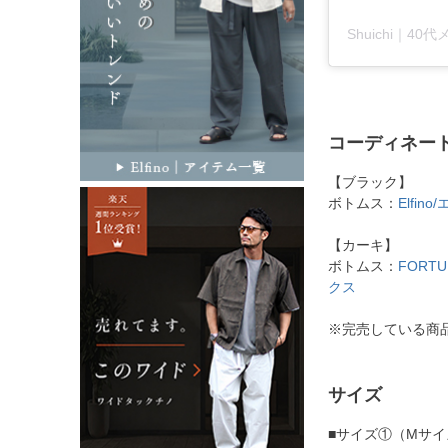
Shuichi｜4
コーディネー
【ブラック】
ボトムス：
Elfi
【カーキ】
ボトムス：
FORT
クス
※完売している商
サイズ
■サイズ①（Mサ