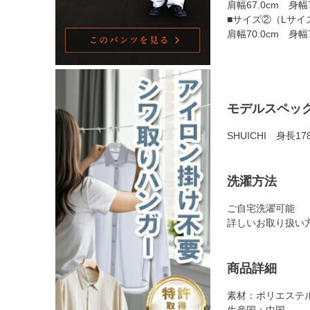
肩幅67.0cm 身幅
■サイズ②（Lサイ
肩幅70.0cm 身幅
モデルスペッ
SHUICHI 身長1
洗濯方法
ご自宅洗濯可能
詳しいお取り扱い
商品詳細
素材：ポリエステル
生産国：中国