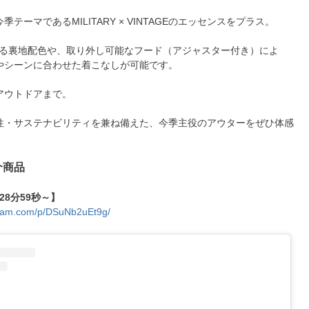
テーマであるMILITARY × VINTAGEのエッセンスをプラス。
させる裏地配色や、取り外し可能なフード（アジャスター付き）によ
やシーンに合わせた着こなしが可能です。
アウトドアまで。
性・サステナビリティを兼ね備えた、今季主役のアウターをぜひ体感
紹介商品
28分59秒～】
gram.com/p/DSuNb2uEt9g/