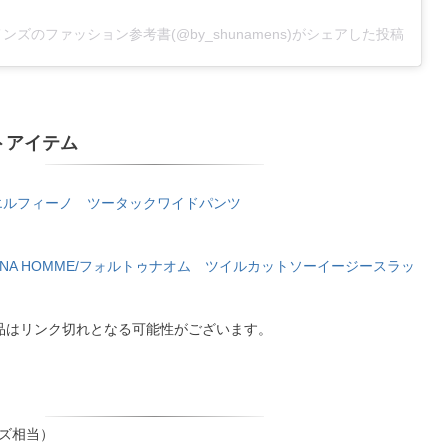
0代メンズのファッション参考書(@by_shunamens)がシェアした投稿
トアイテム
no/エルフィーノ ツータックワイドパンツ
UNA HOMME/フォルトゥナオム ツイルカットソーイージースラッ
品はリンク切れとなる可能性がございます。
イズ相当）