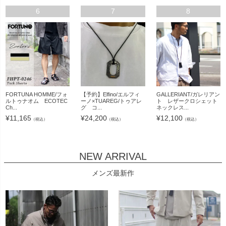
6
7
8
FORTUNA HOMME/フォ
【予約】Elfino/エルフィ
GALLERIANT/ガレリアン
ルトゥナオム ECOTEC
ーノ×TUAREG/トゥアレ
ト レザークロシェット
Ch...
グ コ...
ネックレス...
¥
11,165
¥
24,200
¥
12,100
（税込）
（税込）
（税込）
NEW ARRIVAL
メンズ最新作