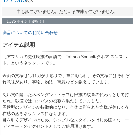
税込
申し訳ございません。ただいま在庫がございません。
[
1,375
ポイント獲得！ ]
商品についてのお問い合わせ
アイテム説明
北アフリカの先住民族の言語で「Tahoua Sansalt/タホア スンスル
ト」というネックレスです。
表面の文様は1刀1刀が手彫りで丁寧に彫られ、その文様にはそれぞ
れ意味があり、事物、物語、寓意などを象徴しています。
丸い穴の開いたネペンダントトップは部族の紋章の代わりとして持
たれ、砂漠ではコンパスの役割を果たしていました。
円盤型のデザインが特徴的になり、全体に彫られた文様が美しく存
在感のあるネックレスになります。
目を引くデザインのため、シンプルなスタイルをはじめ様々なコー
ディネートのアクセントとしてご使用頂けます。