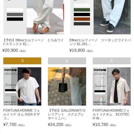
【予約】Elfino/エルフィーノ とろみワイ
Elfino/エルフィーノ ツータックワイドパ
ドスラックス EL...
ンツ EL-251...
¥
20,900
¥
19,800
（税込）
（税込）
3
4
5
FORTUNA HOMME フォ
【予約】GALLERIANT/ガ
FORTUNA HOMME/フォ
ルトゥナ オム GIZA ギザ
レリアント スクエアレ
ルトゥナオム ECOTEC
コ...
ザーミニバ...
H W...
¥
7,700
¥
24,200
¥
10,780
（税込）
（税込）
（税込）