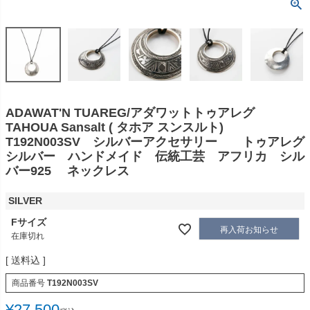
ADAWAT'N TUAREG/アダワットトゥアレグ
TAHOUA Sansalt ( タホア スンスルト)
T192N003SV シルバーアクセサリー トゥアレグ
シルバー ハンドメイド 伝統工芸 アフリカ シル
バー925 ネックレス
SILVER
Fサイズ
再入荷お知らせ
在庫切れ
送料込
商品番号
T192N003SV
¥
27,500