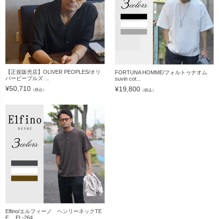
【正規販売店】OLIVER PEOPLES/オリ
FORTUNA HOMME/フォルトゥナオム
バーピープルズ ...
suvin cot...
¥
50,710
¥
19,800
（税込）
（税込）
Elfino/エルフィーノ ヘンリーネックTE
E EL-264...