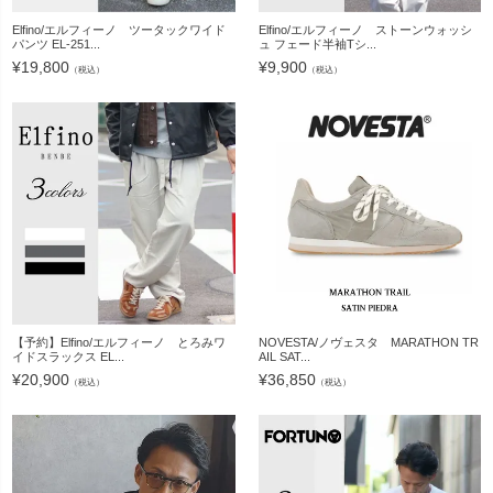
Elfino/エルフィーノ ツータックワイド
Elfino/エルフィーノ ストーンウォッシ
パンツ EL-251...
ュ フェード半袖Tシ...
¥
19,800
¥
9,900
（税込）
（税込）
【予約】Elfino/エルフィーノ とろみワ
NOVESTA/ノヴェスタ MARATHON TR
イドスラックス EL...
AIL SAT...
¥
20,900
¥
36,850
（税込）
（税込）