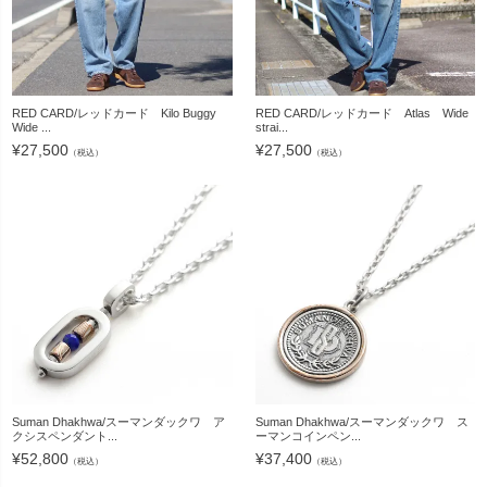
RED CARD/レッドカード Kilo Buggy
RED CARD/レッドカード Atlas Wide
Wide ...
strai...
¥
27,500
¥
27,500
（税込）
（税込）
Suman Dhakhwa/スーマンダックワ ア
Suman Dhakhwa/スーマンダックワ ス
クシスペンダント...
ーマンコインペン...
¥
52,800
¥
37,400
（税込）
（税込）