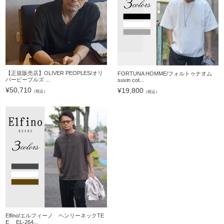
【正規販売店】OLIVER PEOPLES/オリ
FORTUNA HOMME/フォルトゥナオム
バーピープルズ ...
suvin cot...
¥
50,710
¥
19,800
（税込）
（税込）
Elfino/エルフィーノ ヘンリーネックTE
E EL-264...