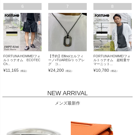
6
7
8
FORTUNA HOMME/フォ
【予約】Elfino/エルフィ
FORTUNA HOMME/フォ
ルトゥナオム ECOTEC
ーノ×TUAREG/トゥアレ
ルトゥナオム 超軽量サ
Ch...
グ コ...
マーニット...
¥
11,165
¥
24,200
¥
10,780
（税込）
（税込）
（税込）
NEW ARRIVAL
メンズ最新作