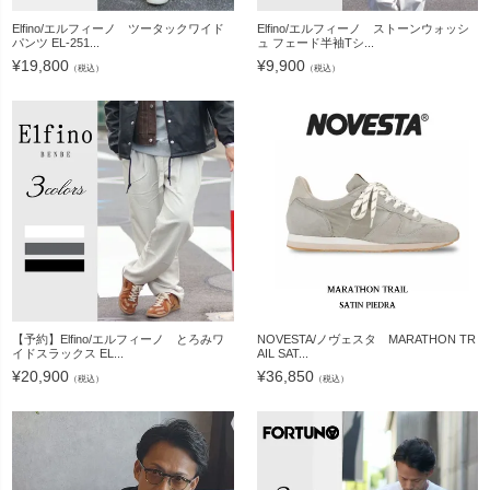
Elfino/エルフィーノ ツータックワイド
Elfino/エルフィーノ ストーンウォッシ
パンツ EL-251...
ュ フェード半袖Tシ...
¥
19,800
¥
9,900
（税込）
（税込）
【予約】Elfino/エルフィーノ とろみワ
NOVESTA/ノヴェスタ MARATHON TR
イドスラックス EL...
AIL SAT...
¥
20,900
¥
36,850
（税込）
（税込）