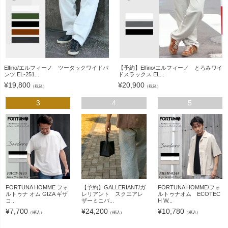
Elfino/エルフィーノ ツータックワイドパ
【予約】Elfino/エルフィーノ とろみワイ
ンツ EL-251...
ドスラックス EL...
¥
19,800
¥
20,900
（税込）
（税込）
3
4
5
FORTUNA HOMME フォ
【予約】GALLERIANT/ガ
FORTUNA HOMME/フォ
ルトゥナ オム GIZA ギザ
レリアント スクエアレ
ルトゥナオム ECOTEC
コ...
ザーミニバ...
H W...
¥
7,700
¥
24,200
¥
10,780
（税込）
（税込）
（税込）