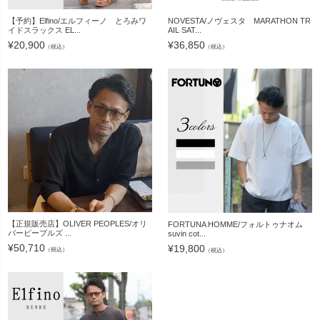
【予約】Elfino/エルフィーノ とろみワ
NOVESTA/ノヴェスタ MARATHON TR
イドスラックス EL...
AIL SAT...
¥
20,900
¥
36,850
（税込）
（税込）
【正規販売店】OLIVER PEOPLES/オリ
FORTUNA HOMME/フォルトゥナオム
バーピープルズ ...
suvin cot...
¥
50,710
¥
19,800
（税込）
（税込）