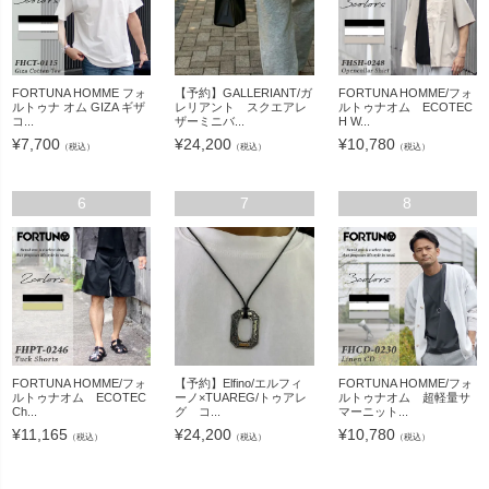
FORTUNA HOMME フォ
【予約】GALLERIANT/ガ
FORTUNA HOMME/フォ
ルトゥナ オム GIZA ギザ
レリアント スクエアレ
ルトゥナオム ECOTEC
コ...
ザーミニバ...
H W...
¥
7,700
¥
24,200
¥
10,780
（税込）
（税込）
（税込）
6
7
8
FORTUNA HOMME/フォ
【予約】Elfino/エルフィ
FORTUNA HOMME/フォ
ルトゥナオム ECOTEC
ーノ×TUAREG/トゥアレ
ルトゥナオム 超軽量サ
Ch...
グ コ...
マーニット...
¥
11,165
¥
24,200
¥
10,780
（税込）
（税込）
（税込）