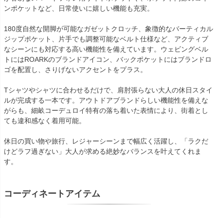
ンポケットなど、日常使いに嬉しい機能も充実。
180度自然な開脚が可能なガゼットクロッチ、象徴的なバーティカル
ジップポケット、片手でも調整可能なベルト仕様など、アクティブ
なシーンにも対応する高い機能性を備えています。ウェビングベル
トにはROARKのブランドアイコン、バックポケットにはブランドロ
ゴを配置し、さりげないアクセントをプラス。
Tシャツやシャツに合わせるだけで、肩肘張らない大人の休日スタイ
ルが完成する一本です。アウトドアブランドらしい機能性を備えな
がらも、細畝コーデュロイ特有の落ち着いた表情により、街着とし
ても違和感なく着用可能。
休日の買い物や旅行、レジャーシーンまで幅広く活躍し、「ラクだ
けどラフ過ぎない」大人が求める絶妙なバランスを叶えてくれま
す。
コーディネートアイテム