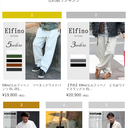
売れ筋ランキング
1
2
Elfino/エルフィーノ ツータックワイドパ
【予約】Elfino/エルフィーノ とろみワイ
ンツ EL-251...
ドスラックス EL...
¥
19,800
¥
20,900
（税込）
（税込）
3
4
5