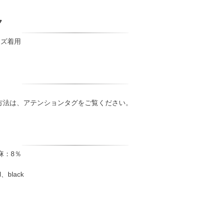
ク
イズ着用
方法は、アテンションタグをご覧ください。
麻：8％
black