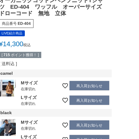
オーガニックコットンヘンプニットTシャ
ツ ED-404 ワッフル オーバーサイズ
ドローコード 無地 立体
商品番号
ED-404
LIVE紹介商品
¥
14,300
税込
[
715
ポイント獲得！ ]
送料込
camel
Mサイズ
再入荷お知らせ
在庫切れ
Lサイズ
再入荷お知らせ
在庫切れ
black
Mサイズ
再入荷お知らせ
在庫切れ
Lサイズ