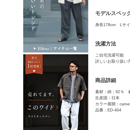
モデルスペッ
身長178cm Lサ
洗濯方法
ご自宅洗濯可能
詳しいお取り扱い
商品詳細
素材：綿：92％ 
生産国：日本
カラー展開：camel、
品番：ED-404