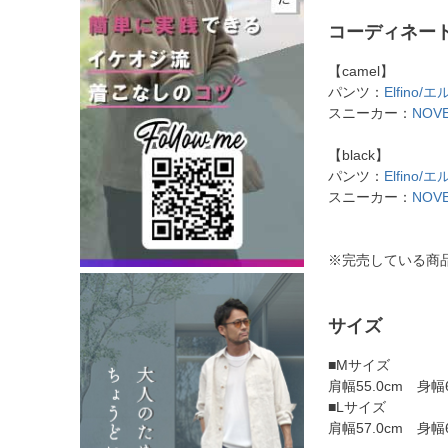
コーディネー
【camel】
パンツ：
Elfin
スニーカー：
NOV
【black】
パンツ：
Elfin
スニーカー：
NOV
※完売している商
サイズ
■Mサイズ
肩幅55.0cm 身幅
■Lサイズ
肩幅57.0cm 身幅