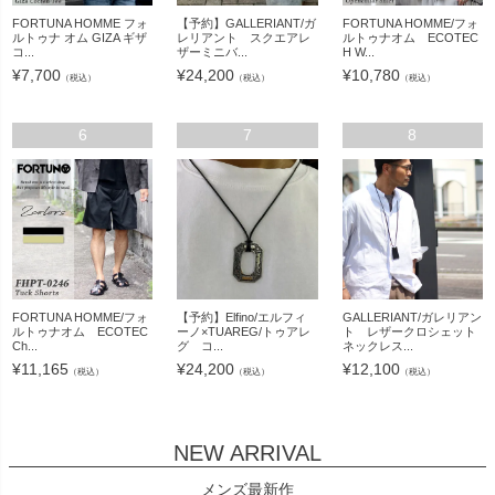
FORTUNA HOMME フォ
【予約】GALLERIANT/ガ
FORTUNA HOMME/フォ
ルトゥナ オム GIZA ギザ
レリアント スクエアレ
ルトゥナオム ECOTEC
コ...
ザーミニバ...
H W...
¥
7,700
¥
24,200
¥
10,780
（税込）
（税込）
（税込）
6
7
8
FORTUNA HOMME/フォ
【予約】Elfino/エルフィ
GALLERIANT/ガレリアン
ルトゥナオム ECOTEC
ーノ×TUAREG/トゥアレ
ト レザークロシェット
Ch...
グ コ...
ネックレス...
¥
11,165
¥
24,200
¥
12,100
（税込）
（税込）
（税込）
NEW ARRIVAL
メンズ最新作