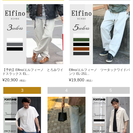
【予約】Elfino/エルフィーノ とろみワイ
Elfino/エルフィーノ ツータックワイドパ
ドスラックス EL...
ンツ EL-251...
¥
20,900
¥
19,800
（税込）
（税込）
3
4
5