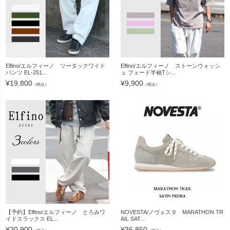
Elfino/エルフィーノ ツータックワイド
Elfino/エルフィーノ ストーンウォッシ
パンツ EL-251...
ュ フェード半袖Tシ...
¥
19,800
¥
9,900
（税込）
（税込）
【予約】Elfino/エルフィーノ とろみワ
NOVESTA/ノヴェスタ MARATHON TR
イドスラックス EL...
AIL SAT...
¥
20,900
¥
36,850