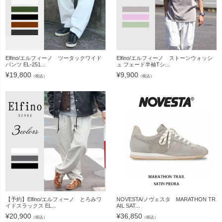
Elfino/エルフィーノ ツータックワイド
Elfino/エルフィーノ ストーンウォッシ
パンツ EL-251...
ュ フェード半袖Tシ...
¥
19,800
¥
9,900
（税込）
（税込）
【予約】Elfino/エルフィーノ とろみワ
NOVESTA/ノヴェスタ MARATHON TR
イドスラックス EL...
AIL SAT...
¥
20,900
¥
36,850
（税込）
（税込）