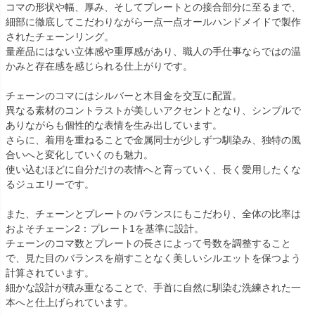
コマの形状や幅、厚み、そしてプレートとの接合部分に至るまで、
細部に徹底してこだわりながら一点一点オールハンドメイドで製作
されたチェーンリング。
量産品にはない立体感や重厚感があり、職人の手仕事ならではの温
かみと存在感を感じられる仕上がりです。
チェーンのコマにはシルバーと木目金を交互に配置。
異なる素材のコントラストが美しいアクセントとなり、シンプルで
ありながらも個性的な表情を生み出しています。
さらに、着用を重ねることで金属同士が少しずつ馴染み、独特の風
合いへと変化していくのも魅力。
使い込むほどに自分だけの表情へと育っていく、長く愛用したくな
るジュエリーです。
また、チェーンとプレートのバランスにもこだわり、全体の比率は
およそチェーン2：プレート1を基準に設計。
チェーンのコマ数とプレートの長さによって号数を調整すること
で、見た目のバランスを崩すことなく美しいシルエットを保つよう
計算されています。
細かな設計が積み重なることで、手首に自然に馴染む洗練された一
本へと仕上げられています。