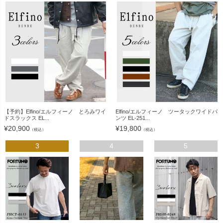
【予約】Elfino/エルフィーノ とろみワイ
Elfino/エルフィーノ ツータックワイドパ
ドスラックス EL...
ンツ EL-251...
¥
20,900
¥
19,800
（税込）
（税込）
3
4
5