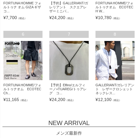
FORTUNA HOMME フォ
【予約】GALLERIANT/ガ
FORTUNA HOMME/フォ
ルトゥナ オム GIZA ギザ
レリアント スクエアレ
ルトゥナオム ECOTEC
コ...
ザーミニバ...
H W...
¥
7,700
¥
24,200
¥
10,780
（税込）
（税込）
（税込）
6
7
8
FORTUNA HOMME/フォ
【予約】Elfino/エルフィ
GALLERIANT/ガレリアン
ルトゥナオム ECOTEC
ーノ×TUAREG/トゥアレ
ト レザークロシェット
Ch...
グ コ...
ネックレス...
¥
11,165
¥
24,200
¥
12,100
（税込）
（税込）
（税込）
NEW ARRIVAL
メンズ最新作