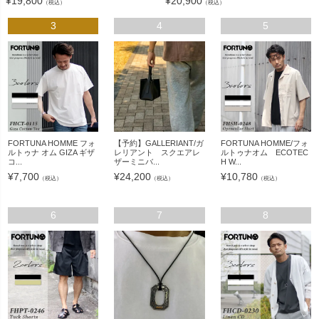
¥
19,800
¥
20,900
（税込）
（税込）
3
4
5
FORTUNA HOMME フォ
【予約】GALLERIANT/ガ
FORTUNA HOMME/フォ
ルトゥナ オム GIZA ギザ
レリアント スクエアレ
ルトゥナオム ECOTEC
コ...
ザーミニバ...
H W...
¥
7,700
¥
24,200
¥
10,780
（税込）
（税込）
（税込）
6
7
8