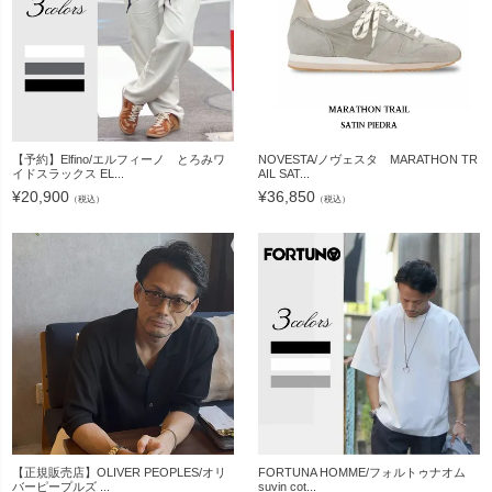
【予約】Elfino/エルフィーノ とろみワ
NOVESTA/ノヴェスタ MARATHON TR
イドスラックス EL...
AIL SAT...
¥
20,900
¥
36,850
（税込）
（税込）
【正規販売店】OLIVER PEOPLES/オリ
FORTUNA HOMME/フォルトゥナオム
バーピープルズ ...
suvin cot...