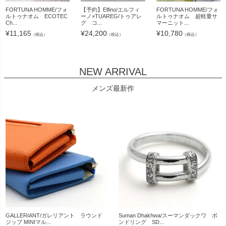
FORTUNA HOMME/フォ
【予約】Elfino/エルフィ
FORTUNA HOMME/フォ
ルトゥナオム ECOTEC
ーノ×TUAREG/トゥアレ
ルトゥナオム 超軽量サ
Ch...
グ コ...
マーニット...
¥
11,165
¥
24,200
¥
10,780
（税込）
（税込）
（税込）
NEW ARRIVAL
メンズ最新作
GALLERIANT/ガレリアント ラウンド
Suman Dhakhwa/スーマンダックワ ボ
ジップ MINIマル...
ンドリング SD...