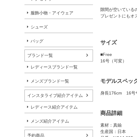
隙間が空いている
服飾小物・アイウェア
プレゼントにもオ
シューズ
バッグ
サイズ
■Free
ブランド一覧
16号（可変）
レディースブランド一覧
モデルスペッ
メンズブランド一覧
身長176cm 16
インスタライブ紹介アイテム
レディース紹介アイテム
商品詳細
メンズ紹介アイテム
素材：真鍮
生産国：日本
予約商品