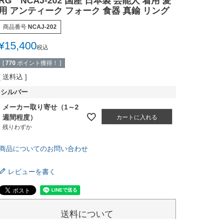
RG NCAJ-202 国産 日本製 芸能人 着用 愛
用 アンティーク フォーク 食器 真鍮 リング
商品番号
NCAJ-202
¥
15,400
税込
[
770
ポイント獲得！ ]
送料込
シルバー
メーカー取り寄せ（1～2
週間程度）
カートに入れる
残りわずか
商品についてのお問い合わせ
レビューを書く
送料について