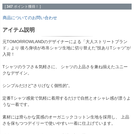
[
347
ポイント獲得！ ]
商品についてのお問い合わせ
アイテム説明
元TOMORROWLANDのデザイナーによる「大人ストリートブラン
ド」より 後ろ身頃が布帛シャツ生地に切り替えた"技ありTシャツ"が
入荷！
Tシャツのラフさ＆気軽さに、 シャツの上品さを兼ね揃えたユニー
クなデザイン。
シンプルだけど"さりげなく個性的"。
定番Tシャツ感覚で気軽に着用するだけで自然とオシャレ感が漂うよ
うな一着です。
素材には滑らかな質感のオーガニックコットン生地を採用し、 上品
さを保ちつつデイリーで使いやすい一着に仕上げています。