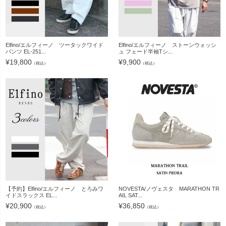
Elfino/エルフィーノ ツータックワイド
Elfino/エルフィーノ ストーンウォッシ
パンツ EL-251...
ュ フェード半袖Tシ...
¥
19,800
¥
9,900
（税込）
（税込）
【予約】Elfino/エルフィーノ とろみワ
NOVESTA/ノヴェスタ MARATHON TR
イドスラックス EL...
AIL SAT...
¥
20,900
¥
36,850
（税込）
（税込）