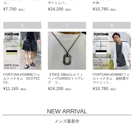
コ...
ザーミニバ...
H W...
¥
7,700
¥
24,200
¥
10,780
（税込）
（税込）
（税込）
6
7
8
FORTUNA HOMME/フォ
【予約】Elfino/エルフィ
FORTUNA HOMME/フォ
ルトゥナオム ECOTEC
ーノ×TUAREG/トゥアレ
ルトゥナオム 超軽量サ
Ch...
グ コ...
マーニット...
¥
11,165
¥
24,200
¥
10,780
（税込）
（税込）
（税込）
NEW ARRIVAL
メンズ最新作