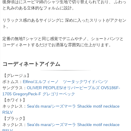
後身頃はにスーピマ綿のシャツ生地で切り替えられており、 ふわっ
と丸みのある立体的なフォルムに設計。
リラックス感のあるサイジングに 深めに入ったスリットがアクセン
ト。
定番の無地Tシャツと同じ感覚でデニムやチノ、ショートパンツと
コーディネートするだけでお洒落な雰囲気に仕上がります。
コーディネートアイテム
【グレージュ】
ボトムス：
Elfino/エルフィーノ ツータックワイドパンツ
サングラス：
OLIVER PEOPLES/オリバーピープルズ OV5186F-
1705 GregoryPeck-F グレゴリーペック
【ホワイト】
ネックレス：
Sea'ds mara/シーズマーラ Shackle motif necklace
RSLV
【ブラック】
ネックレス：
Sea'ds mara/シーズマーラ Shackle motif necklace
RSLV