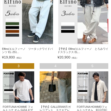
Elfino/エルフィーノ ツータックワイドパ
【予約】Elfino/エルフィーノ とろみワイ
ンツ EL-251...
ドスラックス EL...
¥
19,800
¥
20,900
（税込）
（税込）
3
4
5
FORTUNA HOMME フォ
【予約】GALLERIANT/ガ
FORTUNA HOMME/フォ
ルトゥナ オム GIZA ギザ
レリアント スクエアレ
ルトゥナオム ECOTEC