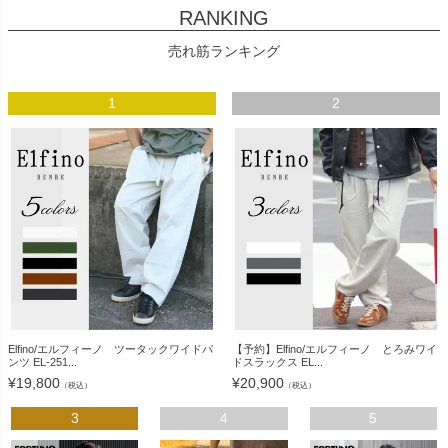
RANKING
売れ筋ランキング
1
2
Elfino/エルフィーノ ツータックワイドパ
【予約】Elfino/エルフィーノ とろみワイ
ンツ EL-251...
ドスラックス EL...
¥
19,800
¥
20,900
（税込）
（税込）
3
4
5