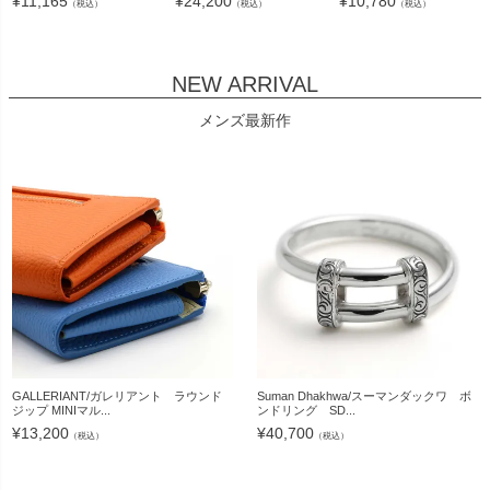
¥
11,165
¥
24,200
¥
10,780
（税込）
（税込）
（税込）
NEW ARRIVAL
メンズ最新作
GALLERIANT/ガレリアント ラウンド
Suman Dhakhwa/スーマンダックワ ボ
ジップ MINIマル...
ンドリング SD...
¥
13,200
¥
40,700
（税込）
（税込）