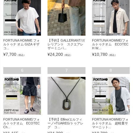
FORTUNA HOMME フォ
【予約】GALLERIANT/ガ
FORTUNA HOMME/フォ
ルトゥナ オム GIZA ギザ
レリアント スクエアレ
ルトゥナオム ECOTEC
コ...
ザーミニバ...
H W...
¥
7,700
¥
24,200
¥
10,780
（税込）
（税込）
（税込）
6
7
8
FORTUNA HOMME/フォ
【予約】Elfino/エルフィ
FORTUNA HOMME/フォ
ルトゥナオム ECOTEC
ーノ×TUAREG/トゥアレ
ルトゥナオム 超軽量サ
Ch...
グ コ...
マーニット...