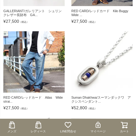
GALLERIANT/ガレリアント シュリン
RED CARD/レッドカード Kilo Buggy
クレザー長財布 GA...
Wide ...
¥
27,500
¥
27,500
（税込）
（税込）
RED CARD/レッドカード Atlas Wide
Suman Dhakhwa/スーマンダックワ ア
strai...
クシスペンダント...
¥
27,500
¥
52,800
（税込）
（税込）
メンズ
メンズ
レディース
レディース
LINE問合せ
LINE問合せ
マイページ
マイページ
カート
カート