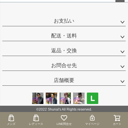
ペー
ジト
ップ
お支払い
へ
配送・送料
返品・交換
お問合せ先
店舗概要
©2022 Shunal's All Rights reserved.
メンズ
メンズ
レディース
レディース
LINE問合せ
LINE問合せ
マイページ
マイページ
カート
カート