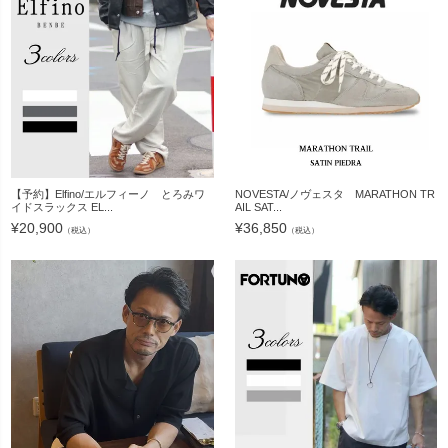
【予約】Elfino/エルフィーノ とろみワ
NOVESTA/ノヴェスタ MARATHON TR
イドスラックス EL...
AIL SAT...
¥
20,900
¥
36,850
（税込）
（税込）