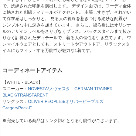
で、洗練された印象を演出します。 デザイン面では、フーディ全体
に施された刺繍ディテールがアクセント。 主張しすぎず、それでい
て存在感はしっかりと。 見る人の視線を惹きつける絶妙な配置が、
シンプルな中に深みを加えています。 さらに、後ろ裾にはオリジナ
ルのデザインラベルをさりげなくプラス。 バックスタイルまで抜か
りなく計算されたディテールで、着る人の個性を引き立てます。 ワ
ンマイルウェアとしても、ストリートやアウトドア、リラックスタ
イムにもフィットする万能性が魅力な1着です。
コーディネートアイテム
【WHITE・BLACK】
スニーカー：
NOVESTA/ノヴェスタ GERMAN TRAINER
BLACK/TRANSPARENT
サングラス：
OLIVER PEOPLES/オリバーピープルズ
GregoryPeck-F
※完売している商品はリンク切れとなる可能性がございます。