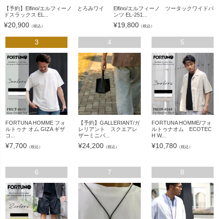
【予約】Elfino/エルフィーノ とろみワイ
Elfino/エルフィーノ ツータックワイドパ
ドスラックス EL...
ンツ EL-251...
¥
20,900
¥
19,800
（税込）
（税込）
3
4
5
FORTUNA HOMME フォ
【予約】GALLERIANT/ガ
FORTUNA HOMME/フォ
ルトゥナ オム GIZA ギザ
レリアント スクエアレ
ルトゥナオム ECOTEC
コ...
ザーミニバ...
H W...
¥
7,700
¥
24,200
¥
10,780
（税込）
（税込）
（税込）
6
7
8