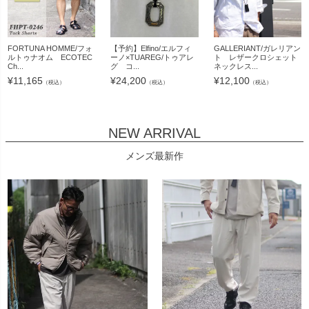
FORTUNA HOMME/フォ
【予約】Elfino/エルフィ
GALLERIANT/ガレリアン
ルトゥナオム ECOTEC
ーノ×TUAREG/トゥアレ
ト レザークロシェット
Ch...
グ コ...
ネックレス...
¥
11,165
¥
24,200
¥
12,100
（税込）
（税込）
（税込）
NEW ARRIVAL
メンズ最新作