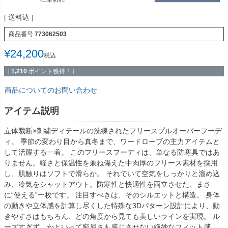
送料込
商品番号
773062503
¥
24,200
税込
[
1,210
ポイント獲得！ ]
商品についてのお問い合わせ
アイテム説明
立体裁断×刺繍ディテールの洗練されたフリースプルオーバーフーデ
ィ。 季節の変わり目から真冬まで、ワードローブの主力アイテムと
して活躍する一着。 このフリースフーディは、単なる防寒具ではあ
りません。軽さと保温性を兼ね備えた中肉厚のフリース素材を採用
し、肌触りはソフトで滑らか。 それでいて空気をしっかりと溜め込
み、冷気をシャットアウト。防寒性と快適性を両立させた、まさ
に“使える”一枚です。 注目すべきは、そのシルエットと構造。 身体
の動きや立体感を計算し尽くした特殊な3Dパターン設計により、動
きやすさはもちろん、どの角度から見ても美しいラインを実現。 ル
ーズすぎず、かといって窮屈さも感じさせない絶妙なフィット感