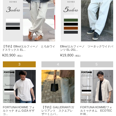
【予約】Elfino/エルフィーノ とろみワイ
Elfino/エルフィーノ ツータックワイドパ
ドスラックス EL...
ンツ EL-251...
¥
20,900
¥
19,800
（税込）
（税込）
3
4
5
FORTUNA HOMME フォ
【予約】GALLERIANT/ガ
FORTUNA HOMME/フォ
ルトゥナ オム GIZA ギザ
レリアント スクエアレ
ルトゥナオム ECOTEC
コ...
ザーミニバ...
H W...