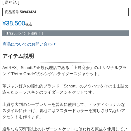
送料込
商品番号
50943424
¥
38,500
税込
[
1,925
ポイント獲得！ ]
商品についてのお問い合わせ
アイテム説明
AVIREX、Schottの正規代理店である「上野商会」のオリジナルブラ
ンド“Retro Grade"のシングルライダースジャケット。
革ジャン好きの憧れ的ブランド「Schott」のノウハウをそのまま詰め
込んだシープスキンのライダースジャケットです。
上質な大判のシープレザーを贅沢に使用して、トラディショナルな
スタイルに仕上げ、裏地にはマスタードカラーを施しさり気ないア
クセントを作ります。
通常なら5万円以上のレザージャケットに使われる原皮を使用してい