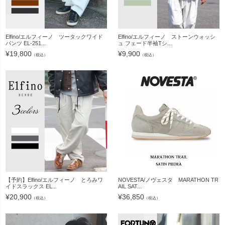
Elfino/エルフィーノ ツータックワイド
Elfino/エルフィーノ ストーンウォッシ
パンツ EL-251...
ュ フェード半袖Tシ...
¥
19,800
¥
9,900
（税込）
（税込）
【予約】Elfino/エルフィーノ とろみワ
NOVESTA/ノヴェスタ MARATHON TR
イドスラックス EL...
AIL SAT...
¥
20,900
¥
36,850
（税込）
（税込）