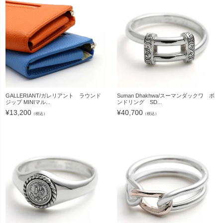
GALLERIANT/ガレリアント ラウンド
Suman Dhakhwa/スーマンダックワ ボ
ジップ MINIマル...
ンドリング SD...
¥
13,200
¥
40,700
（税込）
（税込）