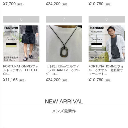
¥
7,700
¥
24,200
¥
10,780
（税込）
（税込）
（税込）
6
7
8
FORTUNA HOMME/フォ
【予約】Elfino/エルフィ
FORTUNA HOMME/フォ
ルトゥナオム ECOTEC
ーノ×TUAREG/トゥアレ
ルトゥナオム 超軽量サ
Ch...
グ コ...
マーニット...
¥
11,165
¥
24,200
¥
10,780
（税込）
（税込）
（税込）
NEW ARRIVAL
メンズ最新作