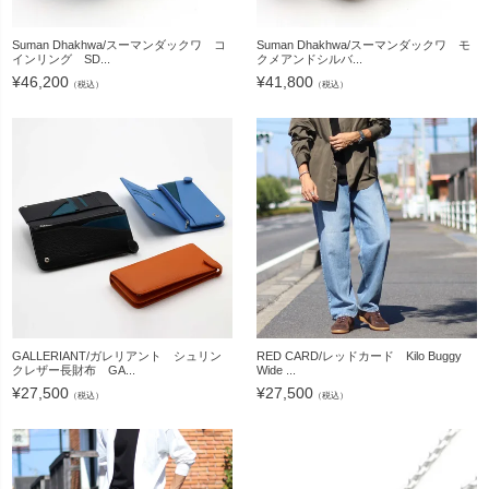
Suman Dhakhwa/スーマンダックワ コ
Suman Dhakhwa/スーマンダックワ モ
インリング SD...
クメアンドシルバ...
¥
46,200
¥
41,800
（税込）
（税込）
GALLERIANT/ガレリアント シュリン
RED CARD/レッドカード Kilo Buggy
クレザー長財布 GA...
Wide ...
¥
27,500
¥
27,500
（税込）
（税込）