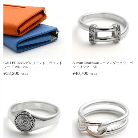
GALLERIANT/ガレリアント ラウンド
Suman Dhakhwa/スーマンダックワ ボ
ジップ MINIマル...
ンドリング SD...
¥
13,200
¥
40,700
（税込）
（税込）