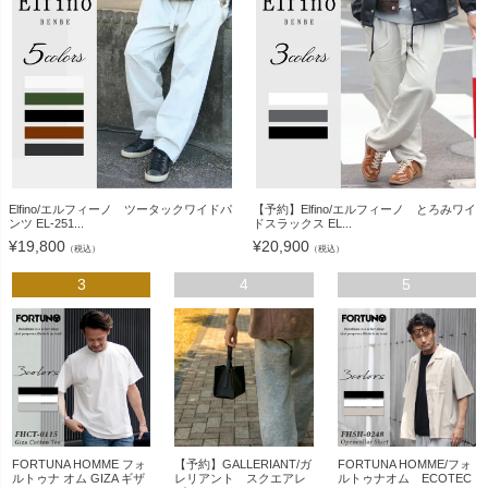
Elfino/エルフィーノ ツータックワイドパ
【予約】Elfino/エルフィーノ とろみワイ
ンツ EL-251...
ドスラックス EL...
¥
19,800
¥
20,900
（税込）
（税込）
3
4
5
FORTUNA HOMME フォ
【予約】GALLERIANT/ガ
FORTUNA HOMME/フォ
ルトゥナ オム GIZA ギザ
レリアント スクエアレ
ルトゥナオム ECOTEC