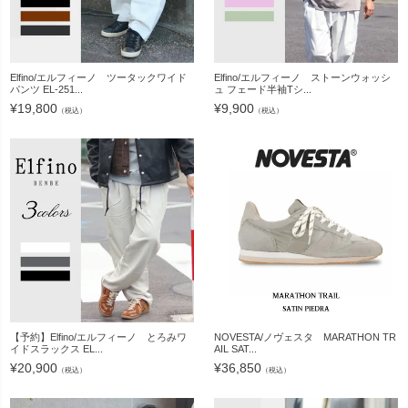
Elfino/エルフィーノ ツータックワイド
Elfino/エルフィーノ ストーンウォッシ
パンツ EL-251...
ュ フェード半袖Tシ...
¥
19,800
¥
9,900
（税込）
（税込）
【予約】Elfino/エルフィーノ とろみワ
NOVESTA/ノヴェスタ MARATHON TR
イドスラックス EL...
AIL SAT...
¥
20,900
¥
36,850
（税込）
（税込）