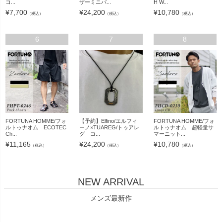
コ...
ザーミニバ...
H W...
¥
7,700
¥
24,200
¥
10,780
（税込）
（税込）
（税込）
6
7
8
FORTUNA HOMME/フォ
【予約】Elfino/エルフィ
FORTUNA HOMME/フォ
ルトゥナオム ECOTEC
ーノ×TUAREG/トゥアレ
ルトゥナオム 超軽量サ
Ch...
グ コ...
マーニット...
¥
11,165
¥
24,200
¥
10,780
（税込）
（税込）
（税込）
NEW ARRIVAL
メンズ最新作