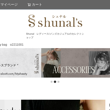
マイページ
カート
検索
Shunal レディース/メンズカジュアルのセレクトシ
ョップ
y bag o2211001