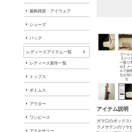
服飾雑貨・アイウェア
シューズ
バッグ
レディースアイテム一覧
ゴール
【メー
ー取り
レディース新作一覧
せ】メ
ルで納
をお知
トップス
せ
ボトムス
アウター
アイテム説明
ワンピース
ガマ口のボックス
ラメサテンのツヤ
アクセサリー