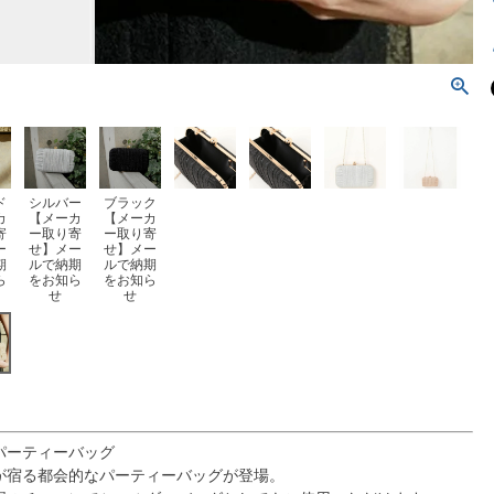
ド
シルバー
ブラック
カ
【メーカ
【メーカ
寄
ー取り寄
ー取り寄
ー
せ】メー
せ】メー
期
ルで納期
ルで納期
ら
をお知ら
をお知ら
せ
せ
パーティーバッグ
が宿る都会的なパーティーバッグが登場。