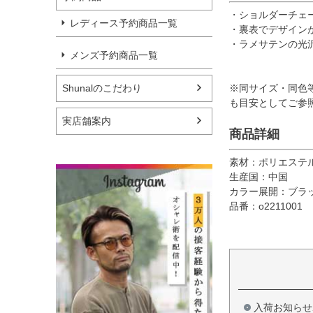
・ショルダーチェ
レディース予約商品一覧
・裏表でデザイン
・ラメサテンの光
メンズ予約商品一覧
Shunalのこだわり
※同サイズ・同色
も目安としてご参
実店舗案内
商品詳細
素材：ポリエステル
生産国：中国
カラー展開：ブラ
品番：o2211001
入荷お知らせ