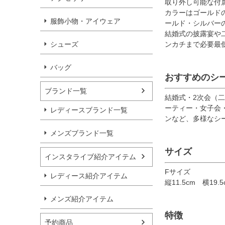
取り外し可能な付
カラーはゴールド
服飾小物・アイウェア
ールド・シルバー
結婚式の披露宴や
シューズ
ンカチまで必要最
バッグ
おすすめのシ
ブランド一覧
結婚式・2次会（二
ーティー・女子会
レディースブランド一覧
ンなど、多様なシ
メンズブランド一覧
サイズ
インスタライブ紹介アイテム
Fサイズ
レディース紹介アイテム
縦11.5cm 横19.
メンズ紹介アイテム
特徴
予約商品