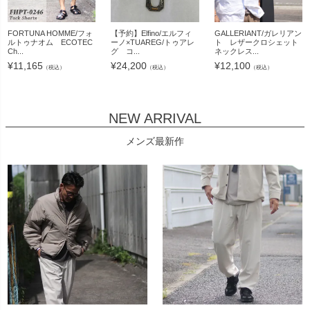
FORTUNA HOMME/フォ
【予約】Elfino/エルフィ
GALLERIANT/ガレリアン
ルトゥナオム ECOTEC
ーノ×TUAREG/トゥアレ
ト レザークロシェット
Ch...
グ コ...
ネックレス...
¥
11,165
¥
24,200
¥
12,100
（税込）
（税込）
（税込）
NEW ARRIVAL
メンズ最新作