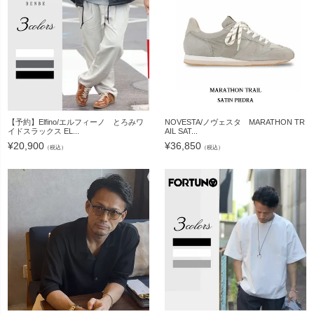
【予約】Elfino/エルフィーノ とろみワ
NOVESTA/ノヴェスタ MARATHON TR
イドスラックス EL...
AIL SAT...
¥
20,900
¥
36,850
（税込）
（税込）