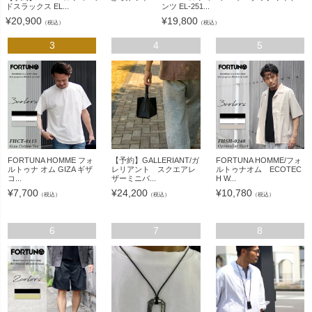
ドスラックス EL...
ンツ EL-251...
¥
20,900
¥
19,800
（税込）
（税込）
3
4
5
FORTUNA HOMME フォ
【予約】GALLERIANT/ガ
FORTUNA HOMME/フォ
ルトゥナ オム GIZA ギザ
レリアント スクエアレ
ルトゥナオム ECOTEC
コ...
ザーミニバ...
H W...
¥
7,700
¥
24,200
¥
10,780
（税込）
（税込）
（税込）
6
7
8