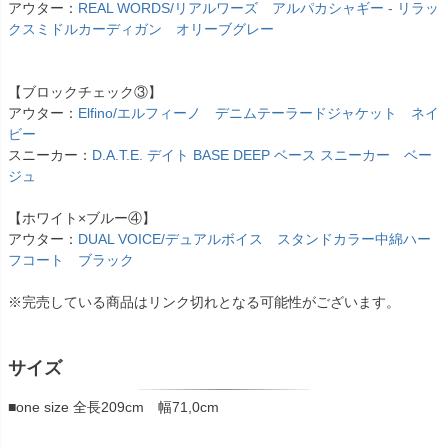
アウター：
REAL WORDS/リアルワーズ アルパカシャギー - リラッ
クスミドルカーディガン オリーブグレー
【ブロックチェック③】
アウター：
Elfino/エルフィーノ デニムテーラードジャケット ネイ
ビー
スニーカー：
D.A.T.E. デイト BASE DEEP ベース スニーカー ベー
ジュ
【ホワイト×ブルー④】
アウター：
DUAL VOICE/デュアルボイス スタンドカラー中綿ハー
フコート ブラック
※完売している商品はリンク切れとなる可能性がございます。
サイズ
■one size 全長209cm 幅71,0cm