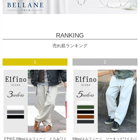
RANKING
売れ筋ランキング
1
2
【予約】Elfino/エルフィーノ とろみワイ
Elfino/エルフィーノ ツータックワイドパ