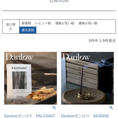
Danlow
新着順
レビュー順
価格が安い順
価格が高い順
並び替
え
優先度順
5
件中
1
-
5
件表示
Danlow/ダンロウ PALOSANT
Danlow/ダンロウ INCENSE