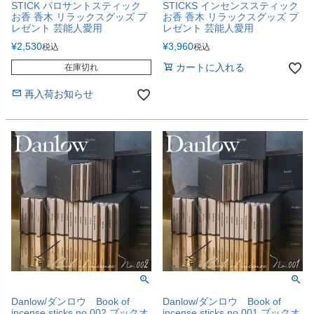
STICK パロサントスティック
STICKS インセンススティック
お香 香木 リラックスグッズ プ
お香 香木 リラックスグッズ プ
レゼント 芸能人愛用
レゼント 芸能人愛用
¥
2,530
¥
3,960
税込
税込
カートに入れる
在庫切れ
再入荷お知らせ
Danlow/ダンロウ Book of
Danlow/ダンロウ Book of
incense sticks no.002 ブックオ
incense sticks no.001 ブックオ