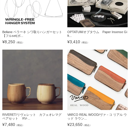
Bellane ベラーネ シワ取りハンガーセット
OPTATUM/オプタウム Paper Insense Gi
【フルset(ボ...
ft...
¥
8,250
¥
3,410
（税込）
（税込）
RIVERET/リヴェレット カフェオレマグ
VARCO REAL WOOD/ヴァ－コ リアル ウ
ペアセット RV-...
ッド ラウン...
¥
7,480
¥
23,650
（税込）
（税込）