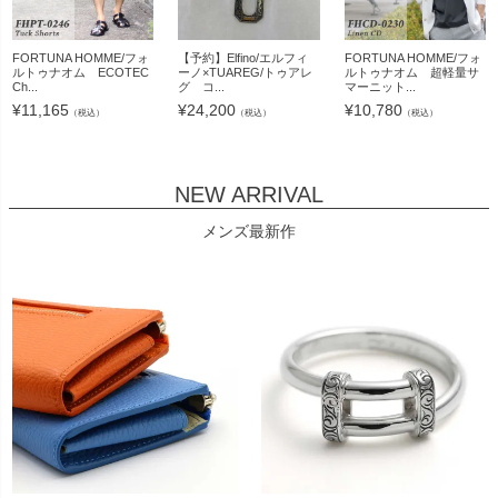
FORTUNA HOMME/フォ
【予約】Elfino/エルフィ
FORTUNA HOMME/フォ
ルトゥナオム ECOTEC
ーノ×TUAREG/トゥアレ
ルトゥナオム 超軽量サ
Ch...
グ コ...
マーニット...
¥
11,165
¥
24,200
¥
10,780
（税込）
（税込）
（税込）
NEW ARRIVAL
メンズ最新作