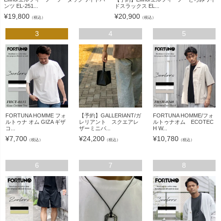
ンツ EL-251...
ドスラックス EL...
¥
19,800
¥
20,900
（税込）
（税込）
3
4
5
FORTUNA HOMME フォ
【予約】GALLERIANT/ガ
FORTUNA HOMME/フォ
ルトゥナ オム GIZA ギザ
レリアント スクエアレ
ルトゥナオム ECOTEC
コ...
ザーミニバ...
H W...
¥
7,700
¥
24,200
¥
10,780
（税込）
（税込）
（税込）
6
7
8