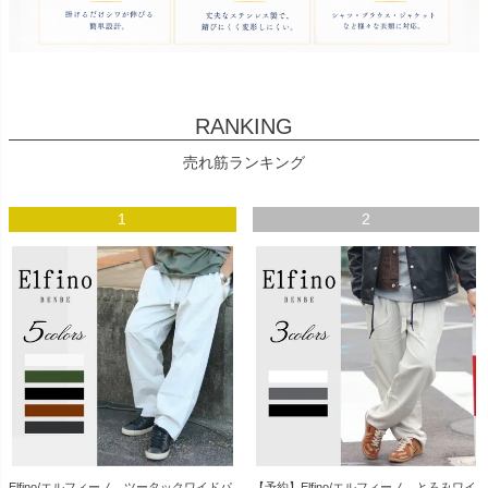
RANKING
売れ筋ランキング
1
2
Elfino/エルフィーノ ツータックワイドパ
【予約】Elfino/エルフィーノ とろみワイ