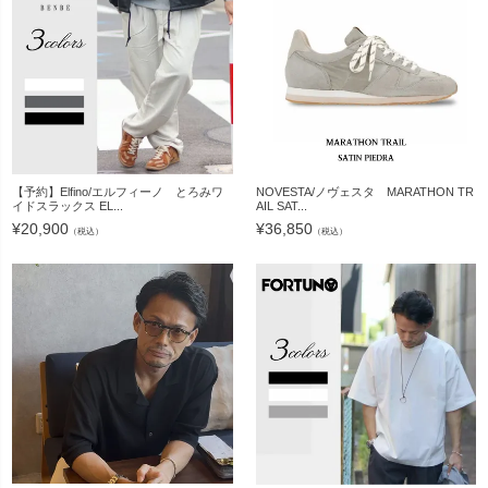
【予約】Elfino/エルフィーノ とろみワ
NOVESTA/ノヴェスタ MARATHON TR
イドスラックス EL...
AIL SAT...
¥
20,900
¥
36,850
（税込）
（税込）