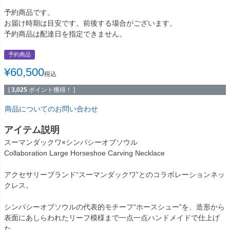
予約商品です。
お届け時期は目安です。前後する場合がございます。
予約商品は配達日を指定できません。
予約商品
¥
60,500
税込
[
3,025
ポイント獲得！ ]
商品についてのお問い合わせ
アイテム説明
スーマンダックワ×シンパシーオブソウル
Collaboration Large Horseshoe Carving Necklace
アクセサリーブランド“スーマンダックワ”とのコラボレーションネッ
クレス。
シンパシーオブソウルの代表的モチーフ“ホースシュー”を、造形から
表面にあしらわれたリーフ模様まで一点一点ハンドメイドで仕上げ
た