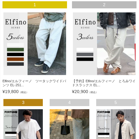
1
2
Elfino/エルフィーノ ツータックワイドパ
【予約】Elfino/エルフィーノ とろみワイ
ンツ EL-251...
ドスラックス EL...
¥
19,800
¥
20,900
（税込）
（税込）
3
4
5