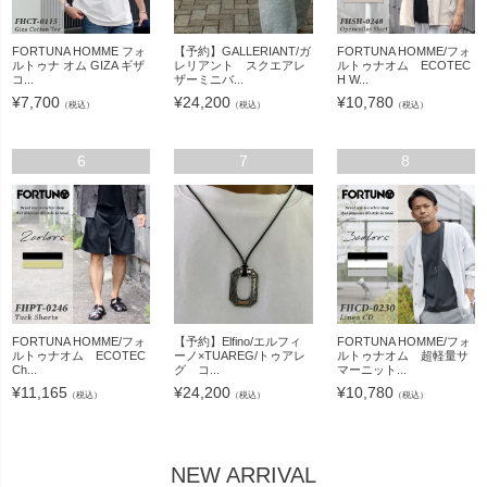
FORTUNA HOMME フォ
【予約】GALLERIANT/ガ
FORTUNA HOMME/フォ
ルトゥナ オム GIZA ギザ
レリアント スクエアレ
ルトゥナオム ECOTEC
コ...
ザーミニバ...
H W...
¥
7,700
¥
24,200
¥
10,780
（税込）
（税込）
（税込）
6
7
8
FORTUNA HOMME/フォ
【予約】Elfino/エルフィ
FORTUNA HOMME/フォ
ルトゥナオム ECOTEC
ーノ×TUAREG/トゥアレ
ルトゥナオム 超軽量サ
Ch...
グ コ...
マーニット...
¥
11,165
¥
24,200
¥
10,780
（税込）
（税込）
（税込）
NEW ARRIVAL