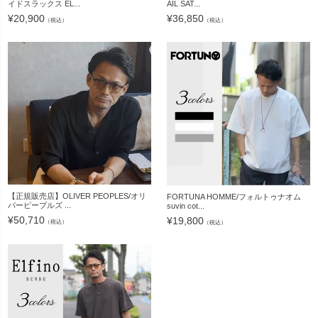
イドスラックス EL...
AIL SAT...
¥
20,900
¥
36,850
（税込）
（税込）
【正規販売店】OLIVER PEOPLES/オリ
FORTUNA HOMME/フォルトゥナオム
バーピープルズ ...
suvin cot...
¥
50,710
¥
19,800
（税込）
（税込）