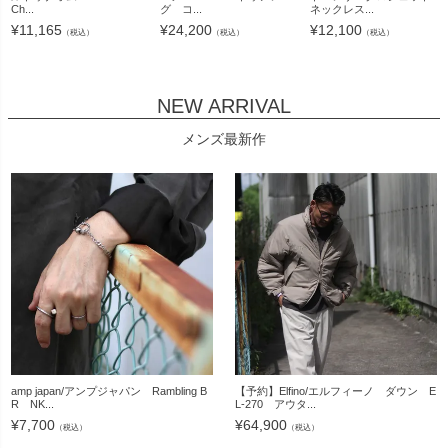
Ch...
グ コ...
ネックレス...
¥
11,165
¥
24,200
¥
12,100
（税込）
（税込）
（税込）
NEW ARRIVAL
メンズ最新作
amp japan/アンプジャパン Rambling B
【予約】Elfino/エルフィーノ ダウン E
R NK...
L-270 アウタ...
¥
7,700
¥
64,900
（税込）
（税込）