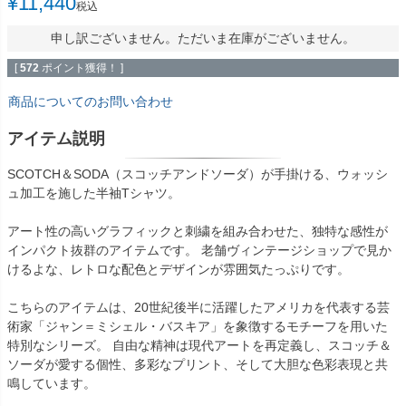
¥
11,440
税込
申し訳ございません。ただいま在庫がございません。
[
572
ポイント獲得！ ]
商品についてのお問い合わせ
アイテム説明
SCOTCH＆SODA（スコッチアンドソーダ）が手掛ける、ウォッシ
ュ加工を施した半袖Tシャツ。
アート性の高いグラフィックと刺繍を組み合わせた、独特な感性が
インパクト抜群のアイテムです。 老舗ヴィンテージショップで見か
けるよな、レトロな配色とデザインが雰囲気たっぷりです。
こちらのアイテムは、20世紀後半に活躍したアメリカを代表する芸
術家「ジャン＝ミシェル・バスキア」を象徴するモチーフを用いた
特別なシリーズ。 自由な精神は現代アートを再定義し、スコッチ＆
ソーダが愛する個性、多彩なプリント、そして大胆な色彩表現と共
鳴しています。