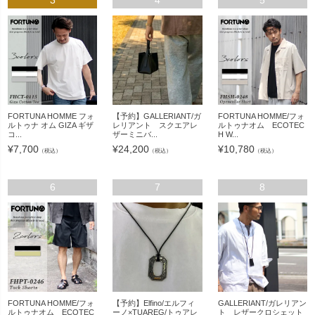
FORTUNA HOMME フォ
【予約】GALLERIANT/ガ
FORTUNA HOMME/フォ
ルトゥナ オム GIZA ギザ
レリアント スクエアレ
ルトゥナオム ECOTEC
コ...
ザーミニバ...
H W...
¥
7,700
¥
24,200
¥
10,780
（税込）
（税込）
（税込）
6
7
8
FORTUNA HOMME/フォ
【予約】Elfino/エルフィ
GALLERIANT/ガレリアン
ルトゥナオム ECOTEC
ーノ×TUAREG/トゥアレ
ト レザークロシェット