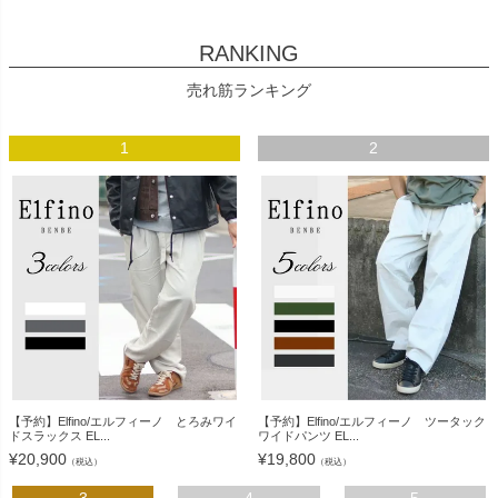
RANKING
売れ筋ランキング
1
2
【予約】Elfino/エルフィーノ とろみワイ
【予約】Elfino/エルフィーノ ツータック
ドスラックス EL...
ワイドパンツ EL...
¥
20,900
¥
19,800
（税込）
（税込）
3
4
5