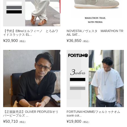
【予約】Elfino/エルフィーノ とろみワ
NOVESTA/ノヴェスタ MARATHON TR
イドスラックス EL...
AIL SAT...
¥
20,900
¥
36,850
（税込）
（税込）
【正規販売店】OLIVER PEOPLES/オリ
FORTUNA HOMME/フォルトゥナオム
バーピープルズ ...
suvin cot...
¥
50,710
¥
19,800
（税込）
（税込）