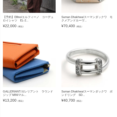
【予約】Elfino/エルフィーノ コーデュ
Suman Dhakhwa/スーマンダックワ モ
ロイシャツ EL-2...
クメアンドカーヴ...
¥
22,000
¥
70,400
（税込）
（税込）
GALLERIANT/ガレリアント ラウンド
Suman Dhakhwa/スーマンダックワ ボ
ジップ MINIマル...
ンドリング SD...
¥
13,200
¥
40,700
（税込）
（税込）