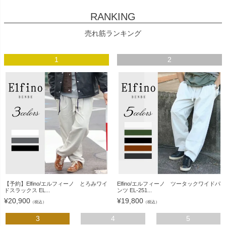
RANKING
売れ筋ランキング
1
2
【予約】Elfino/エルフィーノ とろみワイ
Elfino/エルフィーノ ツータックワイドパ
ドスラックス EL...
ンツ EL-251...
¥
20,900
¥
19,800
（税込）
（税込）
3
4
5