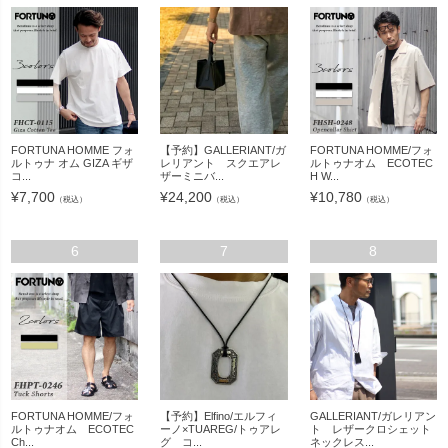
FORTUNA HOMME フォ
【予約】GALLERIANT/ガ
FORTUNA HOMME/フォ
ルトゥナ オム GIZA ギザ
レリアント スクエアレ
ルトゥナオム ECOTEC
コ...
ザーミニバ...
H W...
¥
7,700
¥
24,200
¥
10,780
（税込）
（税込）
（税込）
6
7
8
FORTUNA HOMME/フォ
【予約】Elfino/エルフィ
GALLERIANT/ガレリアン
ルトゥナオム ECOTEC
ーノ×TUAREG/トゥアレ
ト レザークロシェット
Ch...
グ コ...
ネックレス...