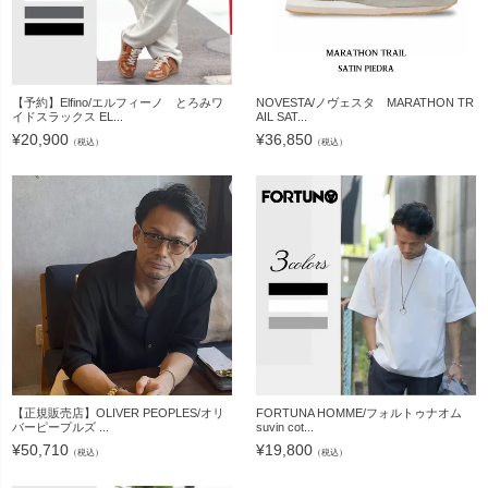
【予約】Elfino/エルフィーノ とろみワ
NOVESTA/ノヴェスタ MARATHON TR
イドスラックス EL...
AIL SAT...
¥
20,900
¥
36,850
（税込）
（税込）
【正規販売店】OLIVER PEOPLES/オリ
FORTUNA HOMME/フォルトゥナオム
バーピープルズ ...
suvin cot...
¥
50,710
¥
19,800
（税込）
（税込）