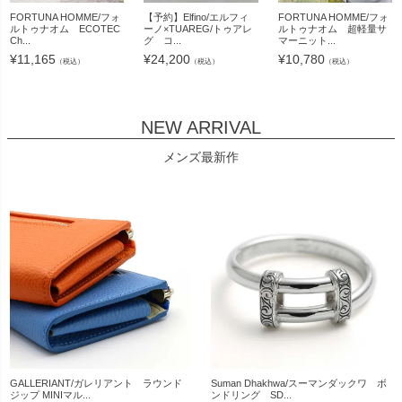
FORTUNA HOMME/フォ
【予約】Elfino/エルフィ
FORTUNA HOMME/フォ
ルトゥナオム ECOTEC
ーノ×TUAREG/トゥアレ
ルトゥナオム 超軽量サ
Ch...
グ コ...
マーニット...
¥
11,165
¥
24,200
¥
10,780
（税込）
（税込）
（税込）
NEW ARRIVAL
メンズ最新作
GALLERIANT/ガレリアント ラウンド
Suman Dhakhwa/スーマンダックワ ボ
ジップ MINIマル...
ンドリング SD...