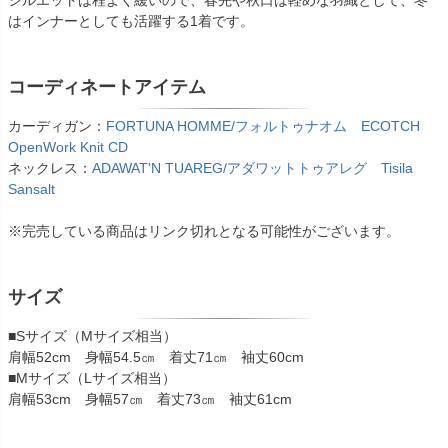
シルエットは程よく緩いので、春先や秋口は軽めな羽織として、冬
はインナーとしても活躍する1着です。
コーディネートアイテム
カーディガン：
FORTUNA HOMME/フォルトゥナオム ECOTCH
OpenWork Knit CD
ネックレス：
ADAWAT'N TUAREG/アダワットトゥアレグ Tisila
Sansalt
※完売している商品はリンク切れとなる可能性がございます。
サイズ
■Sサイズ（Mサイズ相当）
肩幅52cm 身幅54.5㎝ 着丈71㎝ 袖丈60cm
■Mサイズ（Lサイズ相当）
肩幅53cm 身幅57㎝ 着丈73㎝ 袖丈61cm