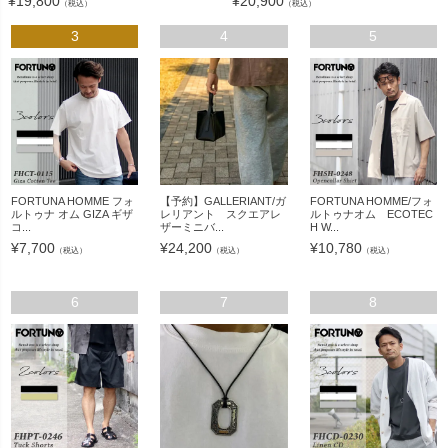
¥
19,800
¥
20,900
（税込）
（税込）
3
4
5
FORTUNA HOMME フォ
【予約】GALLERIANT/ガ
FORTUNA HOMME/フォ
ルトゥナ オム GIZA ギザ
レリアント スクエアレ
ルトゥナオム ECOTEC
コ...
ザーミニバ...
H W...
¥
7,700
¥
24,200
¥
10,780
（税込）
（税込）
（税込）
6
7
8