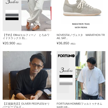
【予約】Elfino/エルフィーノ とろみワ
NOVESTA/ノヴェスタ MARATHON TR
イドスラックス EL...
AIL SAT...
¥
20,900
¥
36,850
（税込）
（税込）
【正規販売店】OLIVER PEOPLES/オリ
FORTUNA HOMME/フォルトゥナオム
バーピープルズ ...
suvin cot...