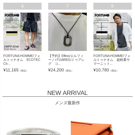
6
7
8
FORTUNA HOMME/フォ
【予約】Elfino/エルフィ
FORTUNA HOMME/フォ
ルトゥナオム ECOTEC
ーノ×TUAREG/トゥアレ
ルトゥナオム 超軽量サ
Ch...
グ コ...
マーニット...
¥
11,165
¥
24,200
¥
10,780
（税込）
（税込）
（税込）
NEW ARRIVAL
メンズ最新作