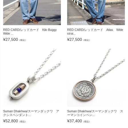
RED CARD/レッドカード Kilo Buggy
RED CARD/レッドカード Atlas Wide
Wide ...
strai...
¥
27,500
¥
27,500
（税込）
（税込）
Suman Dhakhwa/スーマンダックワ ア
Suman Dhakhwa/スーマンダックワ ス
クシスペンダント...
ーマンコインペン...
¥
52,800
¥
37,400
（税込）
（税込）