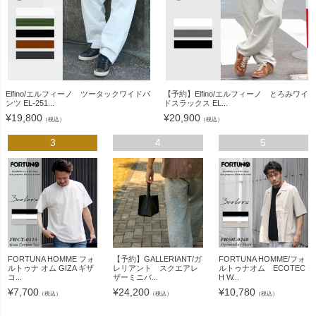
Elfino/エルフィーノ ツータックワイドパ
【予約】Elfino/エルフィーノ とろみワイ
ンツ EL-251...
ドスラックス EL...
¥
19,800
¥
20,900
（税込）
（税込）
3
4
5
FORTUNA HOMME フォ
【予約】GALLERIANT/ガ
FORTUNA HOMME/フォ
ルトゥナ オム GIZA ギザ
レリアント スクエアレ
ルトゥナオム ECOTEC
コ...
ザーミニバ...
H W...
¥
7,700
¥
24,200
¥
10,780
（税込）
（税込）
（税込）