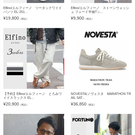
Elfino/エルフィーノ ツータックワイド
Elfino/エルフィーノ ストーンウォッシ
パンツ EL-251...
ュ フェード半袖Tシ...
¥
19,800
¥
9,900
（税込）
（税込）
【予約】Elfino/エルフィーノ とろみワ
NOVESTA/ノヴェスタ MARATHON TR
イドスラックス EL...
AIL SAT...
¥
20,900
¥
36,850
（税込）
（税込）