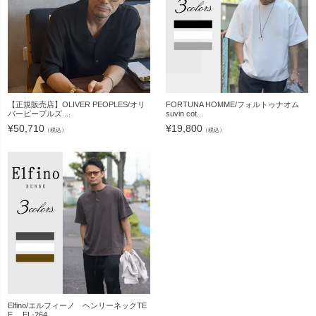
【正規販売店】OLIVER PEOPLES/オリ
FORTUNA HOMME/フォルトゥナオム
バーピープルズ ...
suvin cot...
¥
50,710
¥
19,800
（税込）
（税込）
Elfino/エルフィーノ ヘンリーネックTE
E EL-264...