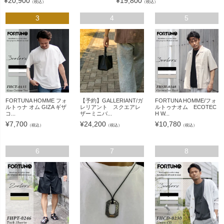
¥
20,900
¥
19,800
（税込）
（税込）
3
4
5
FORTUNA HOMME フォ
【予約】GALLERIANT/ガ
FORTUNA HOMME/フォ
ルトゥナ オム GIZA ギザ
レリアント スクエアレ
ルトゥナオム ECOTEC
コ...
ザーミニバ...
H W...
¥
7,700
¥
24,200
¥
10,780
（税込）
（税込）
（税込）
6
7
8