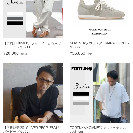
【予約】Elfino/エルフィーノ とろみワ
NOVESTA/ノヴェスタ MARATHON TR
イドスラックス EL...
AIL SAT...
¥
20,900
¥
36,850
（税込）
（税込）
【正規販売店】OLIVER PEOPLES/オリ
FORTUNA HOMME/フォルトゥナオム
バーピープルズ ...
suvin cot...