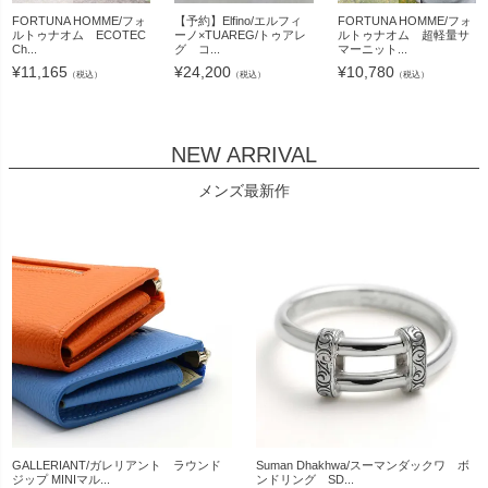
FORTUNA HOMME/フォ
【予約】Elfino/エルフィ
FORTUNA HOMME/フォ
ルトゥナオム ECOTEC
ーノ×TUAREG/トゥアレ
ルトゥナオム 超軽量サ
Ch...
グ コ...
マーニット...
¥
11,165
¥
24,200
¥
10,780
（税込）
（税込）
（税込）
NEW ARRIVAL
メンズ最新作
GALLERIANT/ガレリアント ラウンド
Suman Dhakhwa/スーマンダックワ ボ
ジップ MINIマル...
ンドリング SD...