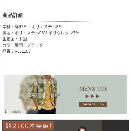
商品詳細
素材：綿97％ ポリエステル3％
裏地：ポリエステル93% ポリウレタン7%
生産国：中国
カラー展開：ブラック
品番：RJJ1153