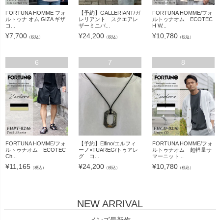
FORTUNA HOMME フォ
【予約】GALLERIANT/ガ
FORTUNA HOMME/フォ
ルトゥナ オム GIZA ギザ
レリアント スクエアレ
ルトゥナオム ECOTEC
コ...
ザーミニバ...
H W...
¥
7,700
¥
24,200
¥
10,780
（税込）
（税込）
（税込）
6
7
8
FORTUNA HOMME/フォ
【予約】Elfino/エルフィ
FORTUNA HOMME/フォ
ルトゥナオム ECOTEC
ーノ×TUAREG/トゥアレ
ルトゥナオム 超軽量サ
Ch...
グ コ...
マーニット...
¥
11,165
¥
24,200
¥
10,780
（税込）
（税込）
（税込）
NEW ARRIVAL