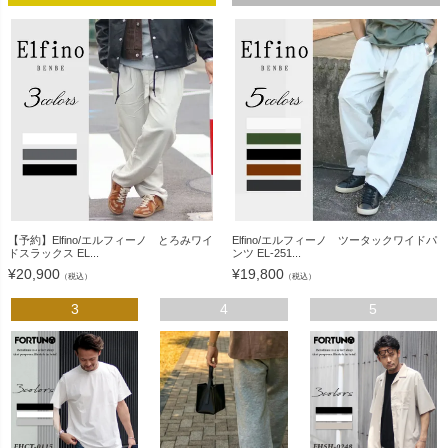
【予約】Elfino/エルフィーノ とろみワイ
Elfino/エルフィーノ ツータックワイドパ
ドスラックス EL...
ンツ EL-251...
¥
20,900
¥
19,800
（税込）
（税込）
3
4
5