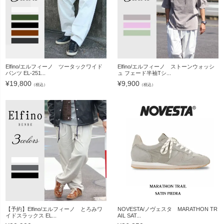
Elfino/エルフィーノ ツータックワイド
Elfino/エルフィーノ ストーンウォッシ
パンツ EL-251...
ュ フェード半袖Tシ...
¥
19,800
¥
9,900
（税込）
（税込）
【予約】Elfino/エルフィーノ とろみワ
NOVESTA/ノヴェスタ MARATHON TR
イドスラックス EL...
AIL SAT...