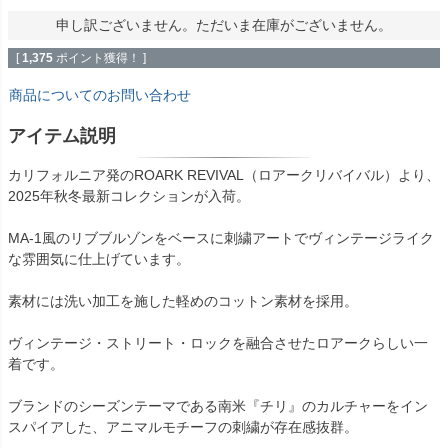
申し訳ございません。ただいま在庫がございません。
[
1,375
ポイント獲得！ ]
商品についてのお問い合わせ
アイテム説明
カリフォルニア発のROARK REVIVAL（ロアークリバイバル）より、
2025年秋冬最新コレクションが入荷。
MA-1風のリブブルゾンをベースに刺繍アートでヴィンテージライク
な雰囲気に仕上げています。
素材には洗い加工を施した軽めのコットン素材を採用。
ヴィンテージ・ストリート・ロックを融合させたロアークらしい一
着です。
ブランドのシーズンテーマである南米『チリ』のカルチャーをイン
スパイアした、アニマルモチーフの刺繍が存在感抜群。