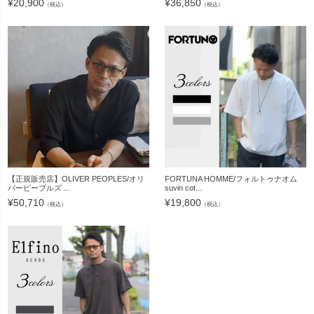
¥
20,900
¥
36,850
（税込）
（税込）
【正規販売店】OLIVER PEOPLES/オリ
FORTUNA HOMME/フォルトゥナオム
バーピープルズ ...
suvin cot...
¥
50,710
¥
19,800
（税込）
（税込）