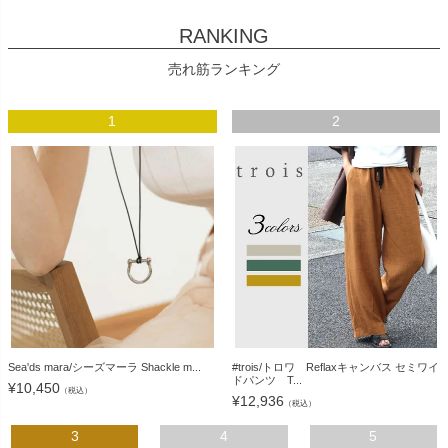
RANKING
売れ筋ランキング
1
2
Sea'ds mara/シーズマーラ Shackle m...
#trois/トロワ Reflaxキャンバス セミワイ
ドパンツ T...
¥
10,450
（税込）
¥
12,936
（税込）
3
4
5