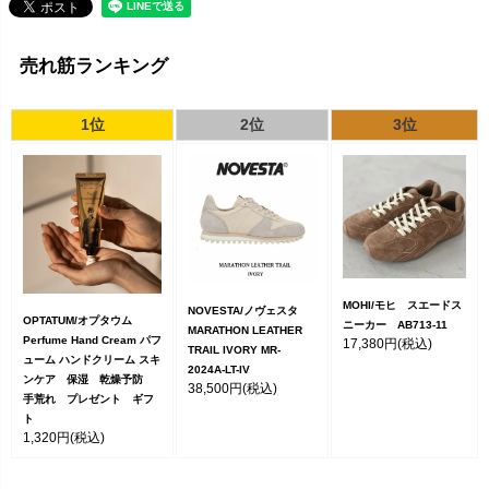
売れ筋ランキング
1位
2位
3位
MOHI/モヒ スエードス
NOVESTA/ノヴェスタ
OPTATUM/オプタウム
ニーカー AB713-11
MARATHON LEATHER
Perfume Hand Cream パフ
17,380円
(税込)
TRAIL IVORY MR-
ューム ハンドクリーム スキ
2024A-LT-IV
ンケア 保湿 乾燥予防
38,500円
(税込)
手荒れ プレゼント ギフ
ト
1,320円
(税込)