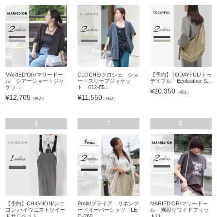
MARIED'OR/マリードー
CLOCHE/クロシェ ショ
【予約】TODAYFUL/トゥ
ル シアーショートジャ
ートスリーブジャケッ
デイフル Ecoleather S...
ケッ...
ト 612-85...
¥
20,350
（税込）
¥
12,705
¥
11,550
（税込）
（税込）
6
7
8
【予約】CHIGNON/シニ
Praia/プライア リネンフ
MARIED'OR/マリードー
ヨン ハイウエストツイー
ードオーバーシャツ LE
ル 裾絞りワイドフィッ
ドサロペット...
Q-260...
トロ...