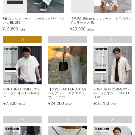
Elfino/エルフィーノ ツータックワイドパ
【予約】Elfino/エルフィーノ とろみワイ
ンツ EL-251...
ドスラックス EL...
¥
19,800
¥
20,900
（税込）
（税込）
3
4
5
FORTUNA HOMME フォ
【予約】GALLERIANT/ガ
FORTUNA HOMME/フォ
ルトゥナ オム GIZA ギザ
レリアント スクエアレ
ルトゥナオム ECOTEC
コ...
ザーミニバ...
H W...
¥
7,700
¥
24,200
¥
10,780
（税込）
（税込）
（税込）
6
7
8