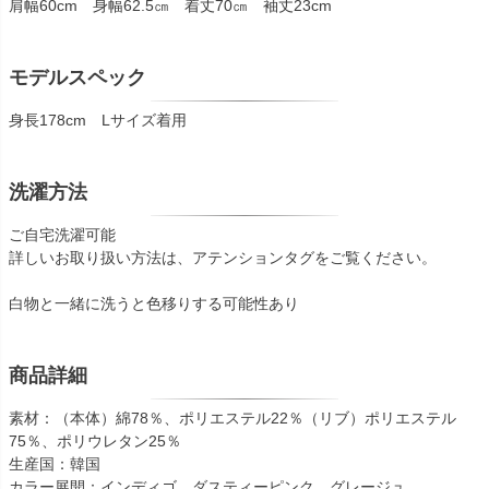
肩幅60cm 身幅62.5㎝ 着丈70㎝ 袖丈23cm
モデルスペック
身長178cm Lサイズ着用
洗濯方法
ご自宅洗濯可能
詳しいお取り扱い方法は、アテンションタグをご覧ください。
白物と一緒に洗うと色移りする可能性あり
商品詳細
素材：（本体）綿78％、ポリエステル22％（リブ）ポリエステル
75％、ポリウレタン25％
生産国：韓国
カラー展開：インディゴ、ダスティーピンク、グレージュ