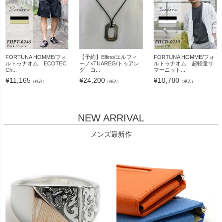
FORTUNA HOMME/フォ
【予約】Elfino/エルフィ
FORTUNA HOMME/フォ
ルトゥナオム ECOTEC
ーノ×TUAREG/トゥアレ
ルトゥナオム 超軽量サ
Ch...
グ コ...
マーニット...
¥
11,165
¥
24,200
¥
10,780
（税込）
（税込）
（税込）
NEW ARRIVAL
メンズ最新作