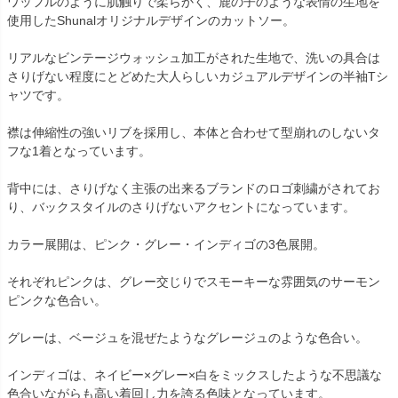
ワッフルのように肌触りで柔らかく、鹿の子のような表情の生地を
使用したShunalオリジナルデザインのカットソー。
リアルなビンテージウォッシュ加工がされた生地で、洗いの具合は
さりげない程度にとどめた大人らしいカジュアルデザインの半袖Tシ
ャツです。
襟は伸縮性の強いリブを採用し、本体と合わせて型崩れのしないタ
フな1着となっています。
背中には、さりげなく主張の出来るブランドのロゴ刺繍がされてお
り、バックスタイルのさりげないアクセントになっています。
カラー展開は、ピンク・グレー・インディゴの3色展開。
それぞれピンクは、グレー交じりでスモーキーな雰囲気のサーモン
ピンクな色合い。
グレーは、ベージュを混ぜたようなグレージュのような色合い。
インディゴは、ネイビー×グレー×白をミックスしたような不思議な
色合いながらも高い着回し力を誇る色味となっています。