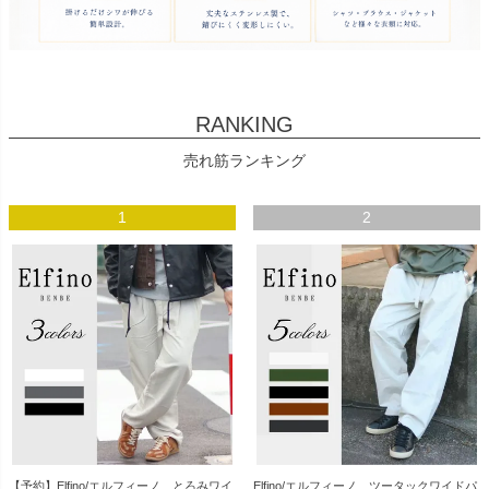
RANKING
売れ筋ランキング
1
2
【予約】Elfino/エルフィーノ とろみワイ
Elfino/エルフィーノ ツータックワイドパ