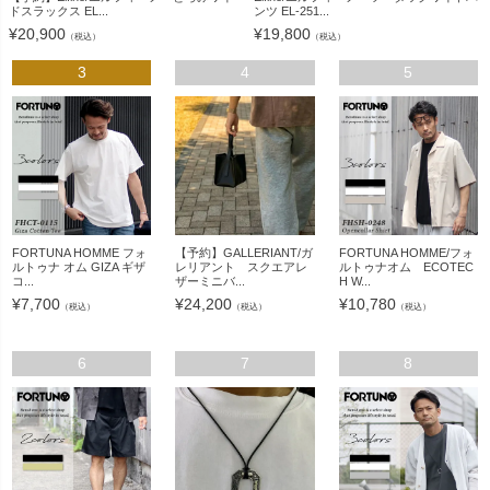
ドスラックス EL...
ンツ EL-251...
¥
20,900
¥
19,800
（税込）
（税込）
3
4
5
FORTUNA HOMME フォ
【予約】GALLERIANT/ガ
FORTUNA HOMME/フォ
ルトゥナ オム GIZA ギザ
レリアント スクエアレ
ルトゥナオム ECOTEC
コ...
ザーミニバ...
H W...
¥
7,700
¥
24,200
¥
10,780
（税込）
（税込）
（税込）
6
7
8