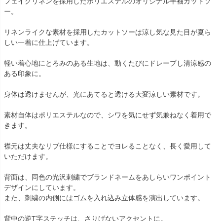
フェイクリネンを採用したポリエステルのオリジナル半袖カットソ
ー。
リネンライクな素材を採用したカットソーは涼し気な見た目が夏ら
しい一着に仕上げています。
軽い着心地にとろみのある生地は、動くたびにドレープし清涼感の
ある印象に。
身体は透けませんが、光にあてると透ける大変涼しい素材です。
素材自体はポリエステルなので、シワを気にせず気兼ねなく着用で
きます。
襟元は丈夫なリブ仕様にすることでヨレることなく、長く愛用して
いただけます。
背面は、同色の光沢刺繍でブランドネームをあしらいワンポイント
デザインにしています。
また、刺繍の内側にはゴムを入れ込み立体感を演出しています。
背中の逆T字ステッチは、さりげないアクセントに。