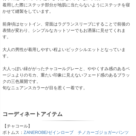
着用した際にステッチ部分が地肌に当たらないようにステッチを寝
かせて縫製をしています。
前身頃はセットイン、背面はラグランスリーブにすることで前後の
表情が変わり、シンプルなカットソーでもお洒落に見せてくれま
す。
大人の男性が着用しやすい程よいビックシルエットとなっていま
す。
大人っぽい緑ががったチャコールグレーと、ややくすみ感のあるベ
ージュよりのモカ、重たい印象に見えないフェード感のあるブラッ
クの三色展開です。
旬なニュアンスカラーが目を惹く一着です。
コーディネートアイテム
【チャコール】
ボトムス：
ZANEROBE/ゼインローブ チノカーゴジョガーパンツ