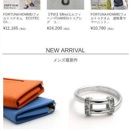
FORTUNA HOMME/フォ
【予約】Elfino/エルフィ
FORTUNA HOMME/フォ
ルトゥナオム ECOTEC
ーノ×TUAREG/トゥアレ
ルトゥナオム 超軽量サ
Ch...
グ コ...
マーニット...
¥
11,165
¥
24,200
¥
10,780
（税込）
（税込）
（税込）
NEW ARRIVAL
メンズ最新作