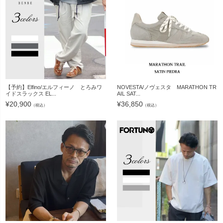
【予約】Elfino/エルフィーノ とろみワ
NOVESTA/ノヴェスタ MARATHON TR
イドスラックス EL...
AIL SAT...
¥
20,900
¥
36,850
（税込）
（税込）