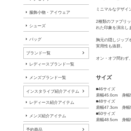
ミニマルなデザイ
服飾小物・アイウェア
2種類のファブリ
シューズ
れた印象を演出し
バッグ
胸元の隠しジップ
実用性も抜群。
ブランド一覧
オン・オフ問わず
レディースブランド一覧
サイズ
メンズブランド一覧
■46サイズ
インスタライブ紹介アイテム
肩幅45.0cm 身幅5
■48サイズ
レディース紹介アイテム
肩幅47.3cm 身幅5
■50サイズ
メンズ紹介アイテム
肩幅48.5cm 身幅5
予約商品