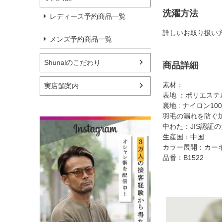
洗濯方法
レディース予約商品一覧
詳しいお取り扱い
メンズ予約商品一覧
Shunalのこだわり
商品詳細
素材：
実店舗案内
表地 ：ポリエステル
裏地 : ナイロン10
羽毛の漏れを防ぐ
中わた：JIS認証の
生産国：中国
カラー展開：カー
品番：B1522