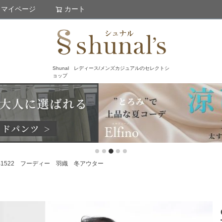
マイページ
カート
検索
Shunal レディース/メンズカジュアルのセレクトシ
ョップ
KI B1522 フーディー 羽織 冬アウター