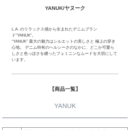
YANUK/ヤヌーク
L.A. のリラックス感から生まれたデニムブラン
ド“YANUK”。
“YANUK” 最大の魅力はシルエットの美しさと 極上の穿き
心地。 デニム特有のヘルシーさのなかに、どこか可愛ら
しさと色っぽさを纏ったフェミニンなムードを大切にして
います。
【商品一覧】
YANUK