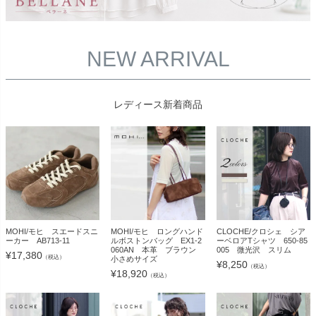
NEW ARRIVAL
レディース新着商品
MOHI/モヒ スエードスニ
MOHI/モヒ ロングハンド
CLOCHE/クロシェ シア
ーカー AB713-11
ルボストンバッグ EX1-2
ーベロアTシャツ 650-85
060AN 本革 ブラウン
005 微光沢 スリム
¥
17,380
（税込）
小さめサイズ
¥
8,250
（税込）
¥
18,920
（税込）