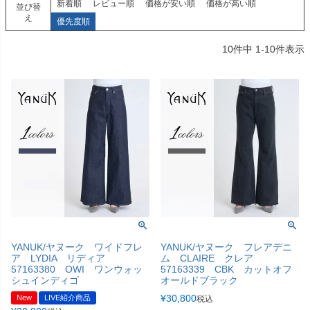
新着順
レビュー順
価格が安い順
価格が高い順
並び替
え
優先度順
10
件中
1
-
10
件表示
YANUK/ヤヌーク ワイドフレ
YANUK/ヤヌーク フレアデニ
ア LYDIA リディア
ム CLAIRE クレア
57163380 OWI ワンウォッ
57163339 CBK カットオフ
シュインディゴ
オールドブラック
¥
30,800
New
LIVE紹介商品
税込