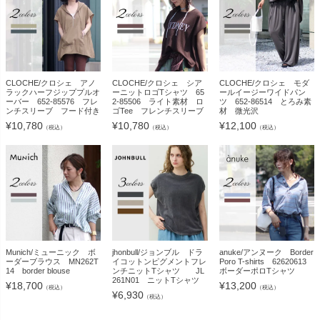
CLOCHE/クロシェ アノ
CLOCHE/クロシェ シア
CLOCHE/クロシェ モダ
ラックハーフジッププルオ
ーニットロゴTシャツ 65
ールイージーワイドパン
ーバー 652-85576 フレ
2-85506 ライト素材 ロ
ツ 652-86514 とろみ素
ンチスリーブ フード付き
ゴTee フレンチスリーブ
材 微光沢
¥
10,780
¥
10,780
¥
12,100
（税込）
（税込）
（税込）
Munich/ミューニック ボ
jhonbull/ジョンブル ドラ
anuke/アンヌーク Border
ーダーブラウス MN262T
イコットンピグメントフレ
Poro T-shirts 62620613
14 border blouse
ンチニットTシャツ JL
ボーダーポロTシャツ
261N01 ニットTシャツ
¥
18,700
¥
13,200
（税込）
（税込）
¥
6,930
（税込）