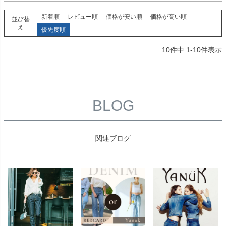
新着順
レビュー順
価格が安い順
価格が高い順
並び替
え
優先度順
10
件中
1
-
10
件表示
BLOG
関連ブログ