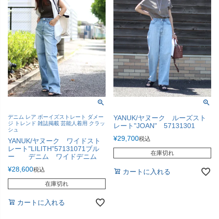
デニム レア ボーイズストレート ダメー
YANUK/ヤヌーク ルーズスト
ジ トレンド 雑誌掲載 芸能人着用 クラッ
レート"JOAN" 57131301
シュ
¥
29,700
税込
YANUK/ヤヌーク ワイドスト
レート"LILITH"57131071ブル
在庫切れ
ー デニム ワイドデニム
¥
28,600
税込
カートに入れる
在庫切れ
カートに入れる