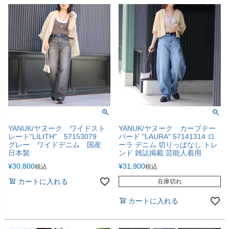
YANUK/ヤヌーク ワイドスト
YANUK/ヤヌーク カーブテー
レート"LILITH" 57153079
パード "LAURA" 57141314 ロ
グレー ワイドデニム 国産
ーラ デニム 切りっぱなし トレ
日本製
ンド 雑誌掲載 芸能人着用
¥
30,800
¥
31,900
税込
税込
カートに入れる
在庫切れ
カートに入れる