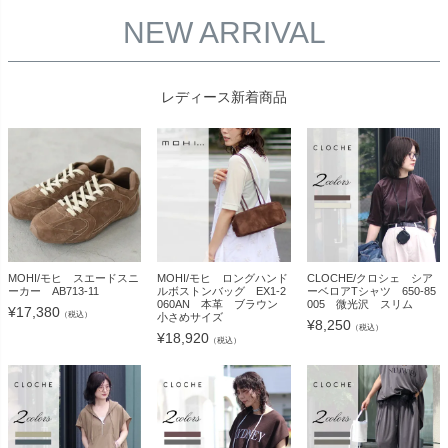
NEW ARRIVAL
レディース新着商品
MOHI/モヒ スエードスニ
MOHI/モヒ ロングハンド
CLOCHE/クロシェ シア
ーカー AB713-11
ルボストンバッグ EX1-2
ーベロアTシャツ 650-85
060AN 本革 ブラウン
005 微光沢 スリム
¥
17,380
（税込）
小さめサイズ
¥
8,250
（税込）
¥
18,920
（税込）