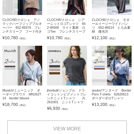
CLOCHE/クロシェ アノ
CLOCHE/クロシェ シア
CLOCHE/クロシェ モダ
ラックハーフジッププルオ
ーニットロゴTシャツ 65
ールイージーワイドパン
ーバー 652-85576 フレ
2-85506 ライト素材 ロ
ツ 652-86514 とろみ素
ンチスリーブ フード付き
ゴTee フレンチスリーブ
材 微光沢
¥
10,780
¥
10,780
¥
12,100
（税込）
（税込）
（税込）
Munich/ミューニック ボ
jhonbull/ジョンブル ドラ
anuke/アンヌーク Border
ーダーブラウス MN262T
イコットンピグメントフレ
Poro T-shirts 62620613
14 border blouse
ンチニットTシャツ JL
ボーダーポロTシャツ
261N01 ニットTシャツ
¥
18,700
¥
13,200
（税込）
（税込）
¥
6,930
（税込）
VIEW MORE