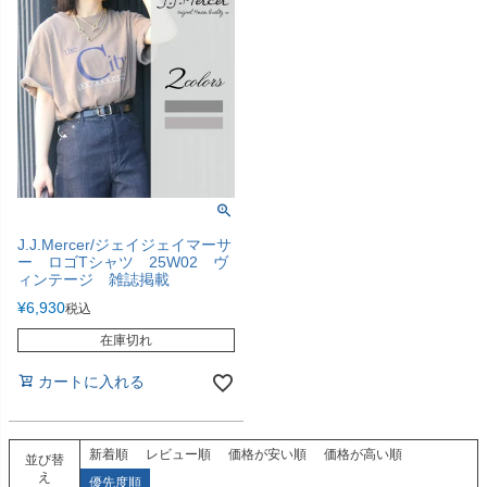
J.J.Mercer/ジェイジェイマーサ
ー ロゴTシャツ 25W02 ヴ
ィンテージ 雑誌掲載
¥
6,930
税込
在庫切れ
カートに入れる
新着順
レビュー順
価格が安い順
価格が高い順
並び替
え
優先度順