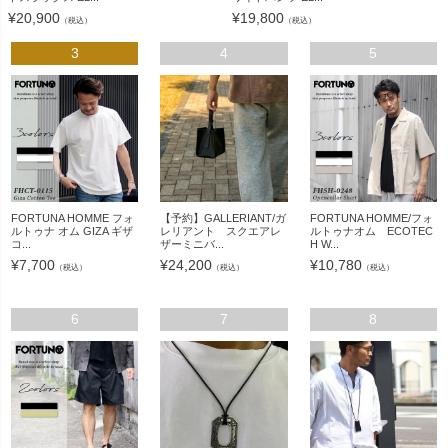
¥
20,900
¥
19,800
（税込）
（税込）
3
4
5
FORTUNA HOMME フォ
【予約】GALLERIANT/ガ
FORTUNA HOMME/フォ
ルトゥナ オム GIZA ギザ
レリアント スクエアレ
ルトゥナオム ECOTEC
コ...
ザーミニバ...
H W...
¥
7,700
¥
24,200
¥
10,780
（税込）
（税込）
（税込）
6
7
8