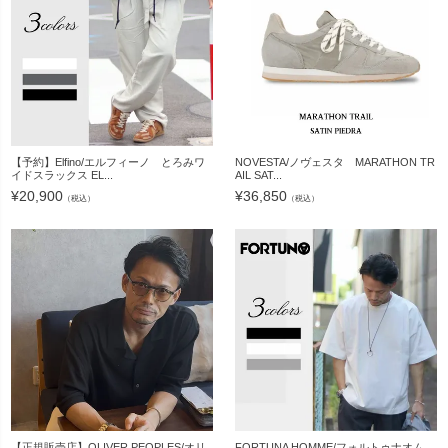
【予約】Elfino/エルフィーノ とろみワ
NOVESTA/ノヴェスタ MARATHON TR
イドスラックス EL...
AIL SAT...
¥
20,900
¥
36,850
（税込）
（税込）
【正規販売店】OLIVER PEOPLES/オリ
FORTUNA HOMME/フォルトゥナオム