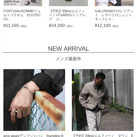
FORTUNA HOMME/フォ
【予約】Elfino/エルフィ
GALLERIANT/ガレリアン
ルトゥナオム ECOTEC
ーノ×TUAREG/トゥアレ
ト レザークロシェット
Ch...
グ コ...
ネックレス...
¥
11,165
¥
24,200
¥
12,100
（税込）
（税込）
（税込）
NEW ARRIVAL
メンズ最新作
amp japan/アンプジャパン Rambling B
【予約】Elfino/エルフィーノ ダウン E