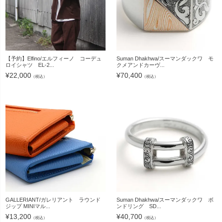
【予約】Elfino/エルフィーノ コーデュ
Suman Dhakhwa/スーマンダックワ モ
ロイシャツ EL-2...
クメアンドカーヴ...
¥
22,000
¥
70,400
（税込）
（税込）
GALLERIANT/ガレリアント ラウンド
Suman Dhakhwa/スーマンダックワ ボ
ジップ MINIマル...
ンドリング SD...
¥
13,200
¥
40,700
（税込）
（税込）