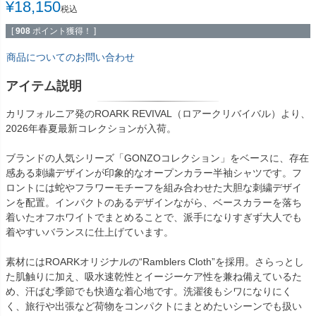
¥
18,150
税込
[
908
ポイント獲得！ ]
商品についてのお問い合わせ
アイテム説明
カリフォルニア発のROARK REVIVAL（ロアークリバイバル）より、
2026年春夏最新コレクションが入荷。
ブランドの人気シリーズ「GONZOコレクション」をベースに、存在
感ある刺繍デザインが印象的なオープンカラー半袖シャツです。フ
ロントには蛇やフラワーモチーフを組み合わせた大胆な刺繍デザイ
ンを配置。インパクトのあるデザインながら、ベースカラーを落ち
着いたオフホワイトでまとめることで、派手になりすぎず大人でも
着やすいバランスに仕上げています。
素材にはROARKオリジナルの“Ramblers Cloth”を採用。さらっとし
た肌触りに加え、吸水速乾性とイージーケア性を兼ね備えているた
め、汗ばむ季節でも快適な着心地です。洗濯後もシワになりにく
く、旅行や出張など荷物をコンパクトにまとめたいシーンでも扱い